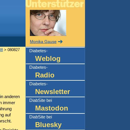
Monika Gause
08
> 080827
Diabetes-
Weblog
Diabetes-
Radio
Diabetes-
Newsletter
in anderen
DiabSite bei
en immer
Mastodon
ährung
ng auf
DiabSite bei
orscht.
Bluesky