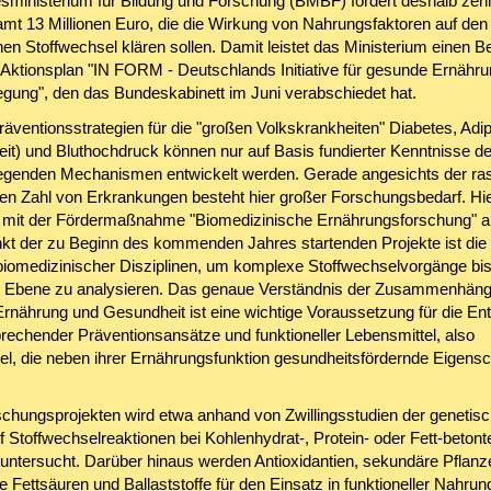
ministerium für Bildung und Forschung (BMBF) fördert deshalb zeh
amt 13 Millionen Euro, die die Wirkung von Nahrungsfaktoren auf den
en Stoffwechsel klären sollen. Damit leistet das Ministerium einen B
 Aktionsplan "IN FORM - Deutschlands Initiative für gesunde Ernähr
ung", den das Bundeskabinett im Juni verabschiedet hat.
räventionsstrategien für die "großen Volkskrankheiten" Diabetes, Adi
keit) und Bluthochdruck können nur auf Basis fundierter Kenntnisse de
egenden Mechanismen entwickelt werden. Gerade angesichts der ra
en Zahl von Erkrankungen besteht hier großer Forschungsbedarf. Hie
mit der Fördermaßnahme "Biomedizinische Ernährungsforschung" a
t der zu Beginn des kommenden Jahres startenden Projekte ist die
iomedizinischer Disziplinen, um komplexe Stoffwechselvorgänge bis 
e Ebene zu analysieren. Das genaue Verständnis der Zusammenhän
rnährung und Gesundheit ist eine wichtige Voraussetzung für die En
prechender Präventionsansätze und funktioneller Lebensmittel, also
el, die neben ihrer Ernährungsfunktion gesundheitsfördernde Eigensc
schungsprojekten wird etwa anhand von Zwillingsstudien der genetis
f Stoffwechselreaktionen bei Kohlenhydrat-, Protein- oder Fett-betont
untersucht. Darüber hinaus werden Antioxidantien, sekundäre Pflanze
e Fettsäuren und Ballaststoffe für den Einsatz in funktioneller Nahrung