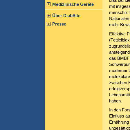
Das Bundes
Medizinische Geräte
mit insges
menschlich
Über DiabSite
Nationalen
Presse
mehr Beweg
Effektive P
(Fettleibig
zugrundeli
ansteigend
das BMBF 
Schwerpunk
moderner b
molekular
zwischen E
erfolgvers
Lebensmitt
haben.
In den For
Einfluss au
Ernährung 
ungesättigt