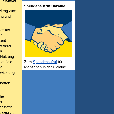
n Projekte
Spendenaufruf Ukraine
eitrag zum
ung und
positas
r
sant
r setzt
n.
 Nutzung
auf die
Zum
Spendenaufruf
für
ge
Menschen in der Ukraine.
twicklung
haften
che
er
nstoffe,
 geprüft,