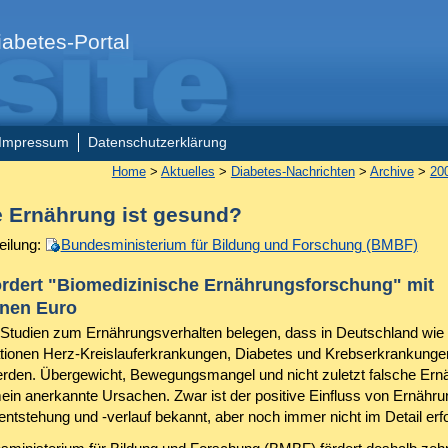
abetes-Portal
Impressum
Datenschutzerklärung
Home
>
Aktuelles
>
Diabetes-Nachrichten
>
Archive
>
20
 Ernährung ist gesund?
eilung:
Bundesministerium für Bildung und Forschung (BMBF)
rdert "Biomedizinische Ernährungsforschung" mit
onen Euro
 Studien zum Ernährungsverhalten belegen, dass in Deutschland wie 
ationen Herz-Kreislauferkrankungen, Diabetes und Krebserkrankung
erden. Übergewicht, Bewegungsmangel und nicht zuletzt falsche Ern
mein anerkannte Ursachen. Zwar ist der positive Einfluss von Ernähru
entstehung und -verlauf bekannt, aber noch immer nicht im Detail erf