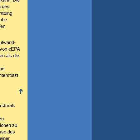
g des
ratung
hohe
fen
Aufwand-
z von eEPA
en als die
nd
terstützt
erstmals
rn
tionen zu
isse des
einer