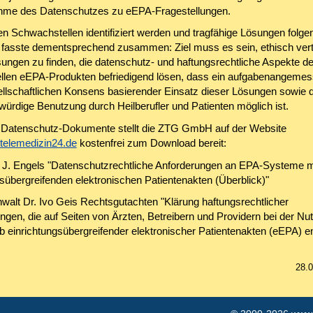
hme des Datenschutzes zu eEPA-Fragestellungen.
en Schwachstellen identifiziert werden und tragfähige Lösungen folge
 fasste dementsprechend zusammen: Ziel muss es sein, ethisch vert
ungen zu finden, die datenschutz- und haftungsrechtliche Aspekte der
len eEPA-Produkten befriedigend lösen, dass ein aufgabenangemess
llschaftlichen Konsens basierender Einsatz dieser Lösungen sowie 
würdige Benutzung durch Heilberufler und Patienten möglich ist.
 Datenschutz-Dokumente stellt die ZTG GmbH auf der Website
.telemedizin24.de
kostenfrei zum Download bereit:
 J. Engels "Datenschutzrechtliche Anforderungen an EPA-Systeme m
gsübergreifenden elektronischen Patientenakten (Überblick)"
walt Dr. Ivo Geis Rechtsgutachten "Klärung haftungsrechtlicher
ungen, die auf Seiten von Ärzten, Betreibern und Providern bei der Nu
b einrichtungsübergreifender elektronischer Patientenakten (eEPA) e
28.