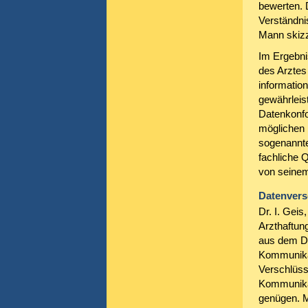
bewerten. 
Verständni
Mann skizz
Im Ergebni
des Arztes
informatio
gewährleist
Datenkonfor
möglichen 
sogenannte
fachliche Q
von seine
Datenvers
Dr. I. Gei
Arzthaftun
aus dem Da
Kommunikat
Verschlüss
Kommunikat
genügen. M