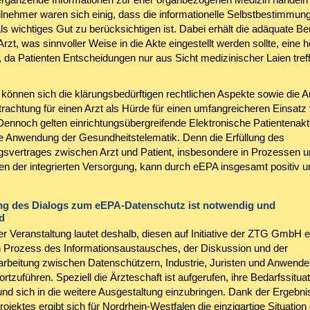
lnehmer waren sich einig, dass die informationelle Selbstbestimmun
ls wichtiges Gut zu berücksichtigen ist. Dabei erhält die adäquate Be
rzt, was sinnvoller Weise in die Akte eingestellt werden sollte, eine 
 da Patienten Entscheidungen nur aus Sicht medizinischer Laien tref
önnen sich die klärungsbedürftigen rechtlichen Aspekte sowie die 
rachtung für einen Arzt als Hürde für einen umfangreicheren Einsat
Dennoch gelten einrichtungsübergreifende Elektronische Patientenakt
e Anwendung der Gesundheitstelematik. Denn die Erfüllung des
svertrages zwischen Arzt und Patient, insbesondere in Prozessen u
en der integrierten Versorgung, kann durch eEPA insgesamt positiv un
ng des Dialogs zum eEPA-Datenschutz ist notwendig und
d
er Veranstaltung lautet deshalb, diesen auf Initiative der ZTG GmbH 
 Prozess des Informationsaustausches, der Diskussion und der
rbeitung zwischen Datenschützern, Industrie, Juristen und Anwende
ortzuführen. Speziell die Ärzteschaft ist aufgerufen, ihre Bedarfssitua
 und sich in die weitere Ausgestaltung einzubringen. Dank der Ergebn
jektes ergibt sich für Nordrhein-Westfalen die einzigartige Situation 