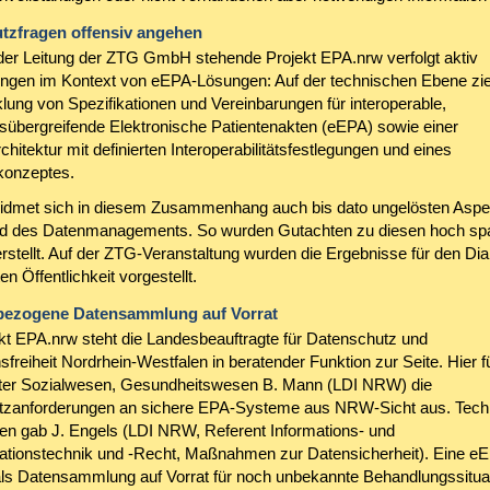
tzfragen offensiv angehen
der Leitung der ZTG GmbH stehende Projekt EPA.nrw verfolgt aktiv
ungen im Kontext von eEPA-Lösungen: Auf der technischen Ebene ziel
lung von Spezifikationen und Vereinbarungen für interoperable,
gsübergreifende Elektronische Patientenakten (eEPA) sowie einer
hitektur mit definierten Interoperabilitätsfestlegungen und eines
konzeptes.
dmet sich in diesem Zusammenhang auch bis dato ungelösten Aspe
nd des Datenmanagements. So wurden Gutachten zu diesen hoch s
rstellt. Auf der ZTG-Veranstaltung wurden die Ergebnisse für den Dia
en Öffentlichkeit vorgestellt.
ezogene Datensammlung auf Vorrat
t EPA.nrw steht die Landesbeauftragte für Datenschutz und
sfreiheit Nordrhein-Westfalen in beratender Funktion zur Seite. Hier f
iter Sozialwesen, Gesundheitswesen B. Mann (LDI NRW) die
tzanforderungen an sichere EPA-Systeme aus NRW-Sicht aus. Tech
n gab J. Engels (LDI NRW, Referent Informations- und
ionstechnik und -Recht, Maßnahmen zur Datensicherheit). Eine eE
s Datensammlung auf Vorrat für noch unbekannte Behandlungssitua