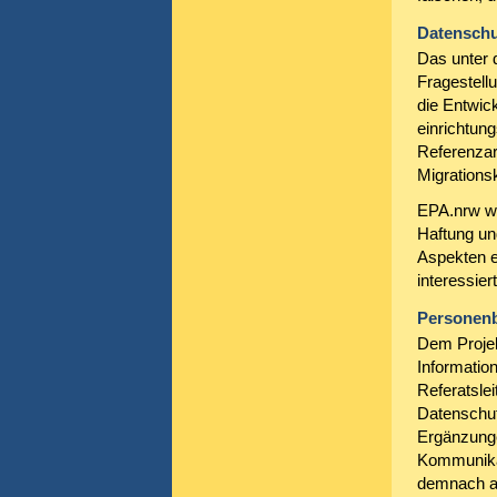
Datenschu
Das unter 
Fragestell
die Entwick
einrichtun
Referenzarc
Migrations
EPA.nrw wi
Haftung u
Aspekten e
interessiert
Personenb
Dem Projek
Information
Referatsle
Datenschu
Ergänzunge
Kommunikat
demnach al