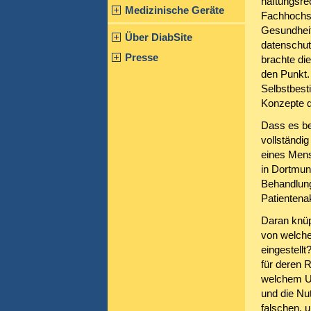
haftungsre
Medizinische Geräte
Fachhochsc
Gesundhei
Über DiabSite
datenschut
Presse
brachte di
den Punkt.
Selbstbest
Konzepte d
Dass es be
vollständi
eines Mens
in Dortmun
Behandlung
Patientenak
Daran knüp
von welche
eingestellt
für deren 
welchem Umf
und die Nu
falschen, 