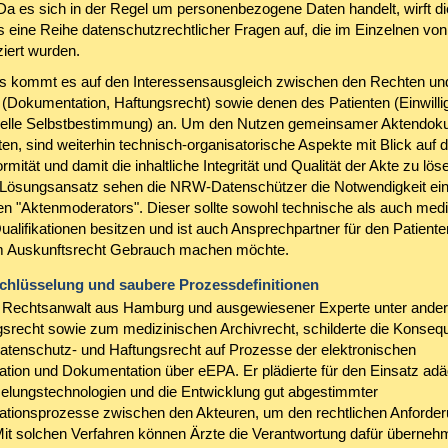
Da es sich in der Regel um personenbezogene Daten handelt, wirft d
s eine Reihe datenschutzrechtlicher Fragen auf, die im Einzelnen von
iert wurden.
s kommt es auf den Interessensausgleich zwischen den Rechten und
 (Dokumentation, Haftungsrecht) sowie denen des Patienten (Einwilli
nelle Selbstbestimmung) an. Um den Nutzen gemeinsamer Aktendok
en, sind weiterhin technisch-organisatorische Aspekte mit Blick auf d
mität und damit die inhaltliche Integrität und Qualität der Akte zu löse
Lösungsansatz sehen die NRW-Datenschützer die Notwendigkeit ei
n "Aktenmoderators". Dieser sollte sowohl technische als auch medi
ualifikationen besitzen und ist auch Ansprechpartner für den Patient
m Auskunftsrecht Gebrauch machen möchte.
chlüsselung und saubere Prozessdefinitionen
s, Rechtsanwalt aus Hamburg und ausgewiesener Experte unter and
gsrecht sowie zum medizinischen Archivrecht, schilderte die Konse
tenschutz- und Haftungsrecht auf Prozesse der elektronischen
ion und Dokumentation über eEPA. Er plädierte für den Einsatz adä
elungstechnologien und die Entwicklung gut abgestimmter
ionsprozesse zwischen den Akteuren, um den rechtlichen Anforde
it solchen Verfahren können Ärzte die Verantwortung dafür überneh