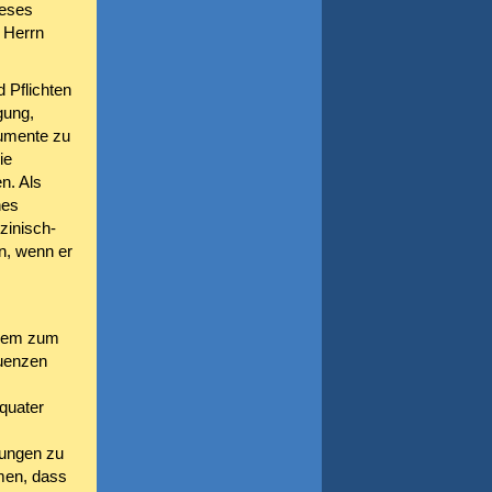
ieses
 Herrn
 Pflichten
gung,
umente zu
ie
n. Als
nes
zinisch-
en, wenn er
erem zum
quenzen
quater
rungen zu
men, dass