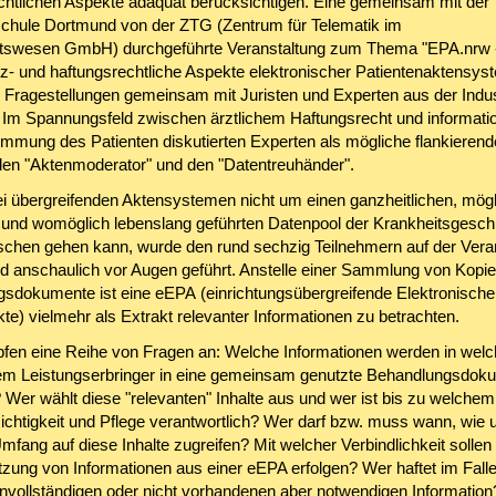
chtlichen Aspekte adäquat berücksichtigen. Eine gemeinsam mit der
hule Dortmund von der ZTG (Zentrum für Telematik im
tswesen GmbH) durchgeführte Veranstaltung zum Thema "EPA.nrw 
z- und haftungsrechtliche Aspekte elektronischer Patientenaktensys
e Fragestellungen gemeinsam mit Juristen und Experten aus der Indus
 Im Spannungsfeld zwischen ärztlichem Haftungsrecht und informatio
immung des Patienten diskutierten Experten als mögliche flankierend
en "Aktenmoderator" und den "Datentreuhänder".
i übergreifenden Aktensystemen nicht um einen ganzheitlichen, mögl
g und womöglich lebenslang geführten Datenpool der Krankheitsgesch
chen gehen kann, wurde den rund sechzig Teilnehmern auf der Vera
d anschaulich vor Augen geführt. Anstelle einer Sammlung von Kopien
sdokumente ist eine eEPA (einrichtungsübergreifende Elektronische
te) vielmehr als Extrakt relevanter Informationen zu betrachten.
fen eine Reihe von Fragen an: Welche Informationen werden in welch
m Leistungserbringer in eine gemeinsam genutzte Behandlungsdoku
? Wer wählt diese "relevanten" Inhalte aus und wer ist bis zu welchem
Richtigkeit und Pflege verantwortlich? Wer darf bzw. muss wann, wie u
ang auf diese Inhalte zugreifen? Mit welcher Verbindlichkeit sollen 
tzung von Informationen aus einer eEPA erfolgen? Wer haftet im Falle
unvollständigen oder nicht vorhandenen aber notwendigen Information