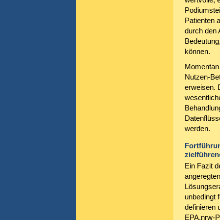
Podiumstei
Patienten a
durch den A
Bedeutung,
können.
Momentan k
Nutzen-Bet
erweisen. 
wesentlich
Behandlung
Datenflüss
werden.
Fortführu
zielführen
Ein Fazit d
angeregten
Lösungsera
unbedingt f
definieren
EPA.nrw-Pro