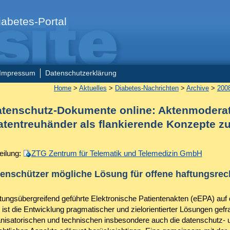
abetes-Portal
Impressum
Datenschutzerklärung
Home
>
Aktuelles
>
Diabetes-Nachrichten
>
Archive
>
200
tenschutz-Dokumente online: Aktenmodera
atentreuhänder als flankierende Konzepte zu
eilung:
ZTG Zentrum für Telematik und Telemedizin GmbH
enschützer mögliche Lösung für offene haftungsrec
tungsübergreifend geführte Elektronische Patientenakten (eEPA) au
 ist die Entwicklung pragmatischer und zielorientierter Lösungen gefra
nisatorischen und technischen insbesondere auch die datenschutz- 