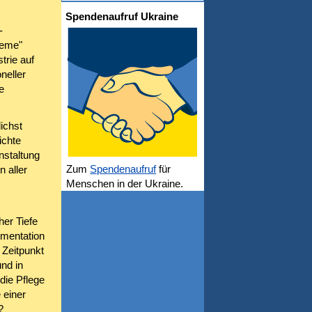
Spendenaufruf Ukraine
-
teme"
trie auf
neller
e
ichst
ichte
nstaltung
Zum
Spendenaufruf
für
 aller
Menschen in der Ukraine.
er Tiefe
mentation
 Zeitpunkt
nd in
die Pflege
 einer
?