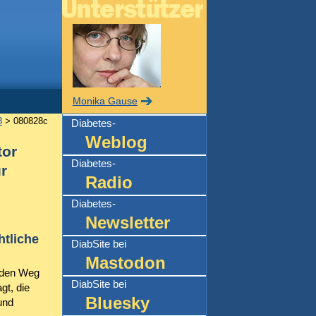
Monika Gause
8
> 080828c
Diabetes-
Weblog
tor
Diabetes-
r
Radio
Diabetes-
Newsletter
htliche
DiabSite bei
Mastodon
f den Weg
DiabSite bei
gt, die
Bluesky
und