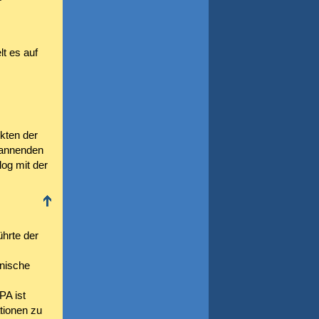
t es auf
kten der
pannenden
log mit der
ührte der
nische
PA ist
tionen zu