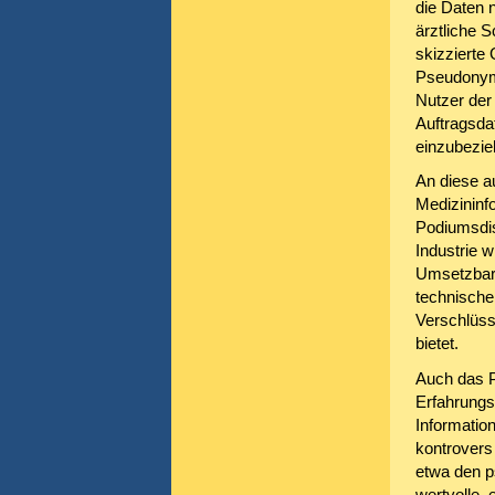
die Daten 
ärztliche S
skizzierte 
Pseudonymis
Nutzer der
Auftragsda
einzubezie
An diese a
Medizininf
Podiumsdis
Industrie 
Umsetzbarke
technische
Verschlüss
bietet.
Auch das P
Erfahrungs
Information
kontrovers 
etwa den p
wertvolle,