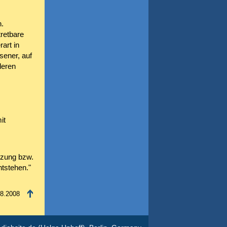
n.
retbare
art in
ener, auf
deren
it
tzung bzw.
ntstehen."
08.2008