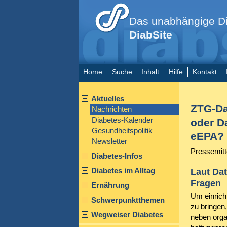
Das unabhängige Di
DiabSite
Home
Suche
Inhalt
Hilfe
Kontakt
Aktuelles
ZTG-Da
Nachrichten
Diabetes-Kalender
oder D
Gesundheitspolitik
eEPA?
Newsletter
Pressemitt
Diabetes-Infos
Diabetes im Alltag
Laut Dat
Fragen
Ernährung
Um einrich
Schwerpunktthemen
zu bringen,
Wegweiser Diabetes
neben orga