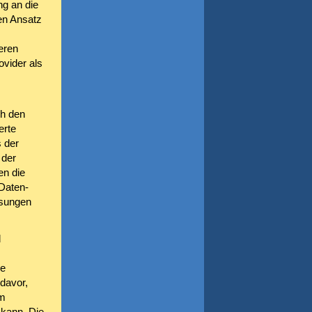
ng an die
den Ansatz
eren
vider als
ch den
erte
 der
 der
en die
 Daten-
ösungen
d
de
 davor,
um
 kann. Die