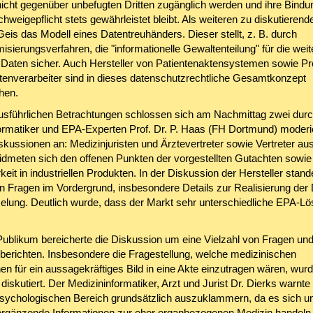
nicht gegenüber unbefugten Dritten zugänglich werden und ihre Bindu
chweigepflicht stets gewährleistet bleibt. Als weiteren zu diskutieren
Geis das Modell eines Datentreuhänders. Dieser stellt, z. B. durch
ierungsverfahren, die "informationelle Gewaltenteilung" für die weit
 Daten sicher. Auch Hersteller von Patientenaktensystemen sowie Pro
tenverarbeiter sind in dieses datenschutzrechtliche Gesamtkonzept
hen.
usführlichen Betrachtungen schlossen sich am Nachmittag zwei dur
ormatiker und EPA-Experten Prof. Dr. P. Haas (FH Dortmund) moderi
kussionen an: Medizinjuristen und Ärztevertreter sowie Vertreter aus
widmeten sich den offenen Punkten der vorgestellten Gutachten sowie
it in industriellen Produkten. In der Diskussion der Hersteller stand
n Fragen im Vordergrund, insbesondere Details zur Realisierung der
elung. Deutlich wurde, dass der Markt sehr unterschiedliche EPA-L
ublikum bereicherte die Diskussion um eine Vielzahl von Fragen un
berichten. Insbesondere die Fragestellung, welche medizinischen
en für ein aussagekräftiges Bild in eine Akte einzutragen wären, wur
diskutiert. Der Medizininformatiker, Arzt und Jurist Dr. Dierks warnte
sychologischen Bereich grundsätzlich auszuklammern, da es sich 
 ergänzende Informationen zur eher organbezogenen Medizin handeln