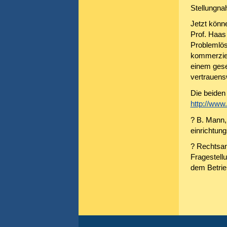
Stellungna
Jetzt könn
Prof. Haas
Problemlös
kommerziel
einem gese
vertrauens
Die beiden
http://www
? B. Mann,
einrichtun
? Rechtsan
Fragestell
dem Betrie