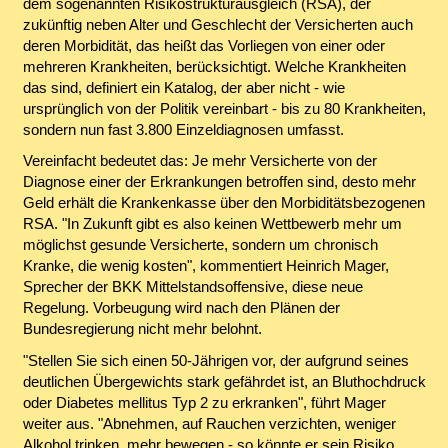
dem sogenannten Risikostrukturausgleich (RSA), der
zukünftig neben Alter und Geschlecht der Versicherten auch
deren Morbidität, das heißt das Vorliegen von einer oder
mehreren Krankheiten, berücksichtigt. Welche Krankheiten
das sind, definiert ein Katalog, der aber nicht - wie
ursprünglich von der Politik vereinbart - bis zu 80 Krankheiten,
sondern nun fast 3.800 Einzeldiagnosen umfasst.
Vereinfacht bedeutet das: Je mehr Versicherte von der
Diagnose einer der Erkrankungen betroffen sind, desto mehr
Geld erhält die Krankenkasse über den Morbiditätsbezogenen
RSA. "In Zukunft gibt es also keinen Wettbewerb mehr um
möglichst gesunde Versicherte, sondern um chronisch
Kranke, die wenig kosten", kommentiert Heinrich Mager,
Sprecher der BKK Mittelstandsoffensive, diese neue
Regelung. Vorbeugung wird nach den Plänen der
Bundesregierung nicht mehr belohnt.
"Stellen Sie sich einen 50-Jährigen vor, der aufgrund seines
deutlichen Übergewichts stark gefährdet ist, an Bluthochdruck
oder Diabetes mellitus Typ 2 zu erkranken", führt Mager
weiter aus. "Abnehmen, auf Rauchen verzichten, weniger
Alkohol trinken, mehr bewegen - so könnte er sein Risiko