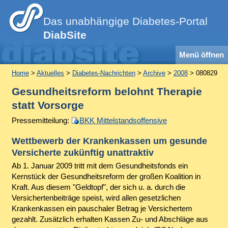
Das unabhängige Diabetes-Portal
DiabSite
Menü öffnen
Home
>
Aktuelles
>
Diabetes-Nachrichten
>
Archive
>
2008
> 080829
Gesundheitsreform belohnt Therapie
statt Vorsorge
Pressemitteilung:
BKK Mittelstandsoffensive
Wettbewerb der Krankenkassen um gesunde
Versicherte zukünftig unattraktiv
Ab 1. Januar 2009 tritt mit dem Gesundheitsfonds ein
Kernstück der Gesundheitsreform der großen Koalition in
Kraft. Aus diesem "Geldtopf", der sich u. a. durch die
Versichertenbeiträge speist, wird allen gesetzlichen
Krankenkassen ein pauschaler Betrag je Versichertem
gezahlt. Zusätzlich erhalten Kassen Zu- und Abschläge aus