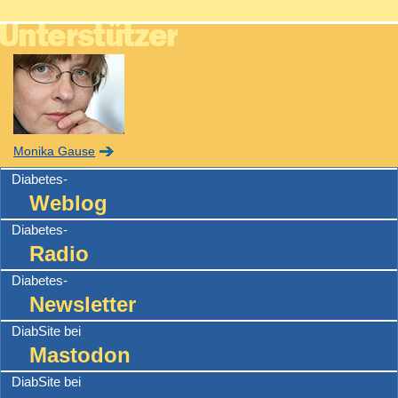
Monika Gause
Diabetes-
Weblog
Diabetes-
Radio
Diabetes-
Newsletter
DiabSite bei
Mastodon
DiabSite bei