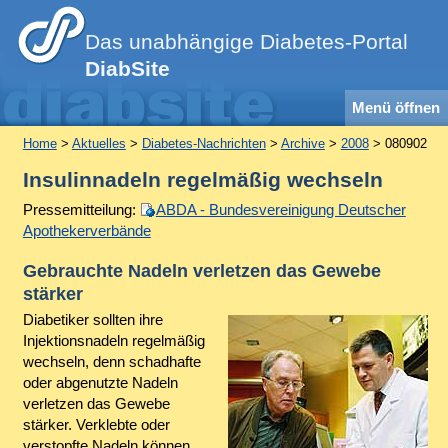
Das unabhängige Diabetes-Portal
DiabSite
Menü öffnen
Home
>
Aktuelles
>
Diabetes-Nachrichten
>
Archive
>
2008
> 080902
Insulinnadeln regelmäßig wechseln
Pressemitteilung:
ABDA - Bundesvereinigung Deutscher
Apothekerverbände
Gebrauchte Nadeln verletzen das Gewebe
stärker
Diabetiker sollten ihre
Injektionsnadeln regelmäßig
wechseln, denn schadhafte
oder abgenutzte Nadeln
verletzen das Gewebe
stärker. Verklebte oder
verstopfte Nadeln können