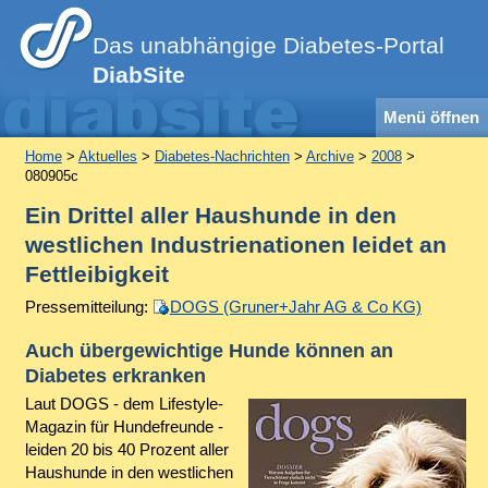
Das unabhängige Diabetes-Portal
DiabSite
Menü öffnen
Home
>
Aktuelles
>
Diabetes-Nachrichten
>
Archive
>
2008
>
080905c
Ein Drittel aller Haushunde in den
westlichen Industrienationen leidet an
Fettleibigkeit
Pressemitteilung:
DOGS (Gruner+Jahr AG & Co KG)
Auch übergewichtige Hunde können an
Diabetes erkranken
Laut DOGS - dem Lifestyle-
Magazin für Hundefreunde -
leiden 20 bis 40 Prozent aller
Haushunde in den westlichen