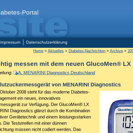
abetes-Portal
Impressum
Datenschutzerklärung
Home
>
Aktuelles
>
Diabetes-Nachrichten
>
Archive
>
20
chtig messen mit dem neuen GlucoMen® LX
eilung:
A. MENARINI Diagnostics Deutschland
lutzuckermessgerät von MENARINI Diagnostics
Oktober 2008 steht für das moderne Diabetes-
gement ein neues, innovatives
rmessgerät zur Verfügung. Der GlucoMen® LX
NI Diagnostics glänzt durch die Kombination
tiver Gerätetechnik und einem leistungsstarken
n. Die Teststreifen mit einer dünnen
chtung müssen nicht codiert werden. Das