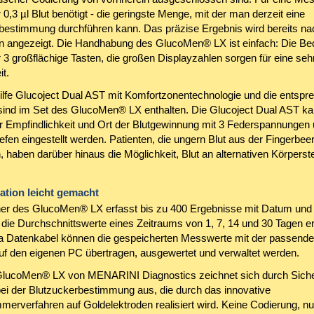
0,3 µl Blut benötigt - die geringste Menge, mit der man derzeit eine
bestimmung durchführen kann. Das präzise Ergebnis wird bereits na
 angezeigt. Die Handhabung des GlucoMen® LX ist einfach: Die Be
r 3 großflächige Tasten, die großen Displayzahlen sorgen für eine seh
t.
ilfe Glucoject Dual AST mit Komfortzonentechnologie und die entsp
sind im Set des GlucoMen® LX enthalten. Die Glucoject Dual AST ka
ler Empfindlichkeit und Ort der Blutgewinnung mit 3 Federspannungen
iefen eingestellt werden. Patienten, die ungern Blut aus der Fingerbee
haben darüber hinaus die Möglichkeit, Blut an alternativen Körperste
tion leicht gemacht
er des GlucoMen® LX erfasst bis zu 400 Ergebnisse mit Datum und 
die Durchschnittswerte eines Zeitraums von 1, 7, 14 und 30 Tagen erm
a Datenkabel können die gespeicherten Messwerte mit der passend
uf den eigenen PC übertragen, ausgewertet und verwaltet werden.
lucoMen® LX von MENARINI Diagnostics zeichnet sich durch Siche
bei der Blutzuckerbestimmung aus, die durch das innovative
erverfahren auf Goldelektroden realisiert wird. Keine Codierung, nur