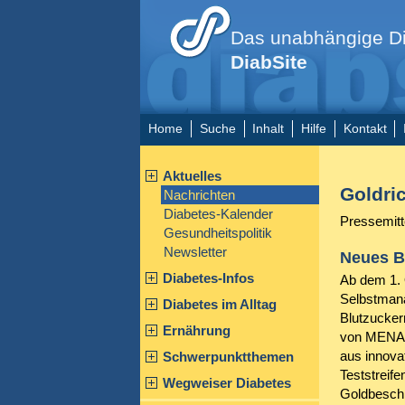
Das unabhängige Di
DiabSite
Home
Suche
Inhalt
Hilfe
Kontakt
Aktuelles
Goldri
Nachrichten
Diabetes-Kalender
Pressemitt
Gesundheitspolitik
Newsletter
Neues B
Diabetes-Infos
Ab dem 1. 
Selbstmana
Diabetes im Alltag
Blutzucke
Ernährung
von MENARI
aus innova
Schwerpunktthemen
Teststreife
Wegweiser Diabetes
Goldbeschi