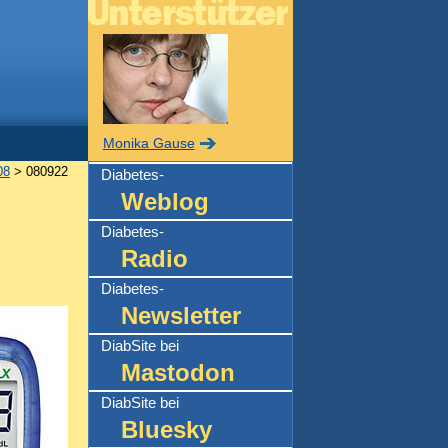
Monika Gause
08
> 080922
Diabetes-
Weblog
Diabetes-
Radio
Diabetes-
Newsletter
DiabSite bei
Mastodon
DiabSite bei
Bluesky