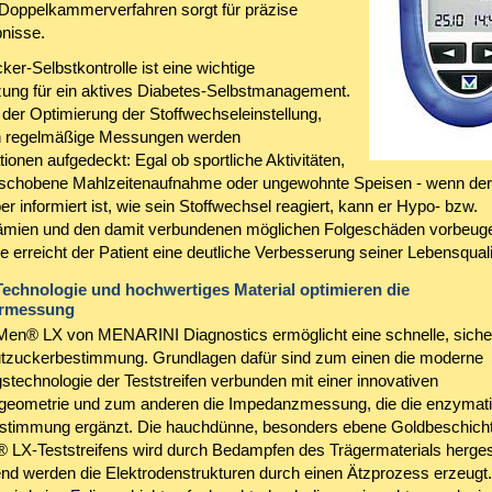
 Doppelkammerverfahren sorgt für präzise
nisse.
ker-Selbstkontrolle ist eine wichtige
ung für ein aktives Diabetes-Selbstmanagement.
ei der Optimierung der Stoffwechseleinstellung,
h regelmäßige Messungen werden
tionen aufgedeckt: Egal ob sportliche Aktivitäten,
erschobene Mahlzeitenaufnahme oder ungewohnte Speisen - wenn der
er informiert ist, wie sein Stoffwechsel reagiert, kann er Hypo- bzw.
mien und den damit verbundenen möglichen Folgeschäden vorbeuge
 erreicht der Patient eine deutliche Verbesserung seiner Lebensquali
echnologie und hochwertiges Material optimieren die
ermessung
en® LX von MENARINI Diagnostics ermöglicht eine schnelle, siche
utzuckerbestimmung. Grundlagen dafür sind zum einen die moderne
stechnologie der Teststreifen verbunden mit einer innovativen
geometrie und zum anderen die Impedanzmessung, die die enzymat
stimmung ergänzt. Die hauchdünne, besonders ebene Goldbeschich
LX-Teststreifens wird durch Bedampfen des Trägermaterials hergest
nd werden die Elektrodenstrukturen durch einen Ätzprozess erzeugt.