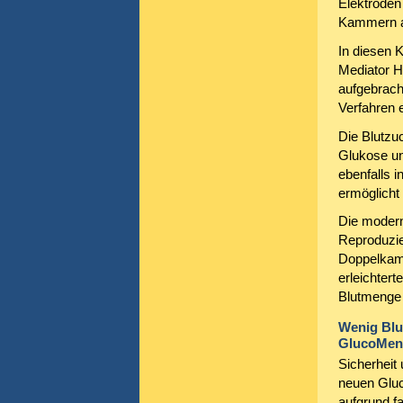
Elektroden 
Kammern au
In diesen 
Mediator H
aufgebracht
Verfahren e
Die Blutzu
Glukose un
ebenfalls 
ermöglicht
Die modern
Reproduzie
Doppelkamm
erleichter
Blutmenge 
Wenig Blu
GlucoMen
Sicherheit
neuen Gluc
aufgrund f