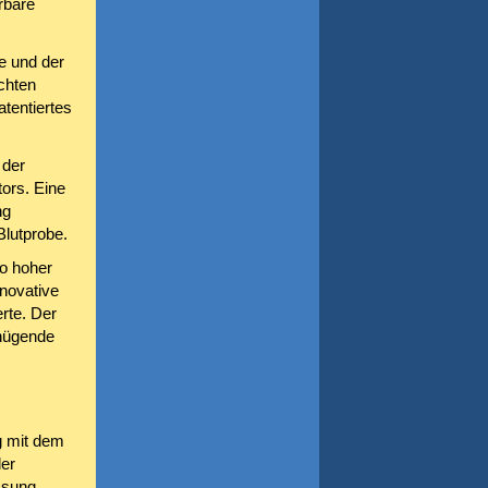
rbare
e und der
chten
atentiertes
 der
ors. Eine
ng
Blutprobe.
o hoher
nnovative
rte. Der
enügende
g mit dem
er
ssung