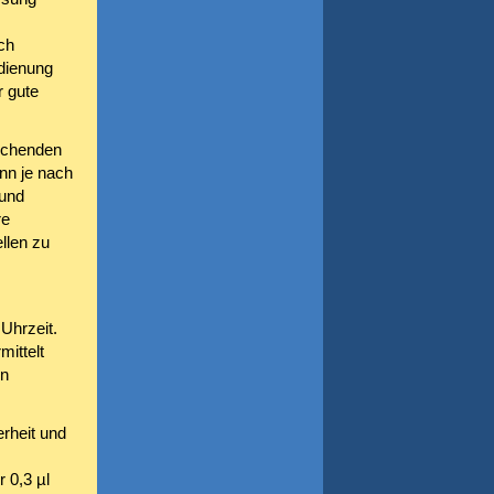
ch
dienung
r gute
rechenden
nn je nach
 und
re
llen zu
Uhrzeit.
ittelt
en
rheit und
 0,3 µl