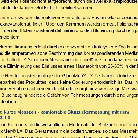
wird eine Folienschicht aufgebracht, durch die zwei exakt reproduzie
f der leitfähigen Goldschicht gebildet werden.
Kammern werden die reaktiven Elemente, das Enyzm Glukoseoxidas
exacyanoferrat, fixiert. Über den Kammern werden erneut Folienschi
, die den Bluteinzugskanal definieren und den Bluteinzug durch ein p
rleichtern.
ckerbestimmung erfolgt durch die enzymatisch katalysierte Oxidation
d die amperometrische Bestimmung des korrespondierenden Mediat
innerhalb der 4 Sekunden Messdauer durchgeführte Impedanzmessu
 die Eliminierung des Einflusses eines Hämatokrit von 25-60% in der 
e Herstellungstechnologie der GlucoMen® LX-Teststreifen führt zu s
rbarkeit des Produktes, dass keine Codierung erforderlich ist. Das i
erverfahren auf den Goldelektroden sorgt für zuverlässige Messwe
te Bluteinzug mindert die Gefahr von Fehlmessungen durch eine ung
deutlich.
t, kurze Messzeit - komfortable Blutzuckermessung mit dem
® LX
 und Komfort sind die wesentlichen Merkmale der Blutzuckermessun
oMen® LX. Das Gerät muss nicht codiert werden, so dass Messfehl
alscher Codierung von vornherein ausgeschlossen sind. Für eine Me