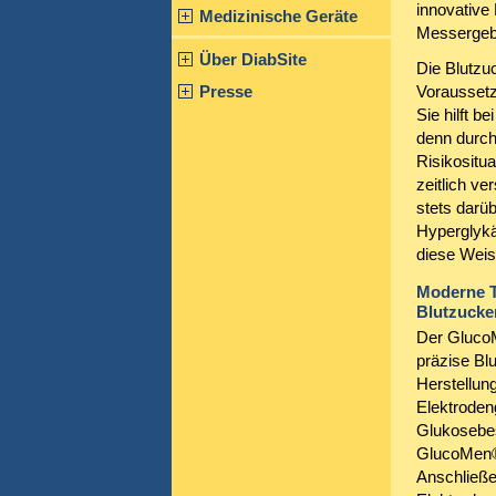
innovative
Medizinische Geräte
Messergeb
Über DiabSite
Die Blutzuc
Presse
Voraussetz
Sie hilft b
denn durc
Risikositua
zeitlich v
stets darüb
Hyperglykä
diese Weise
Moderne T
Blutzuck
Der GlucoM
präzise Bl
Herstellung
Elektroden
Glukosebe
GlucoMen® 
Anschließe