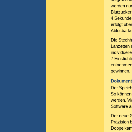
werden nur 
Blutzucker
4 Sekunden
erfolgt übe
Ablesbarkei
Die Stechh
Lanzetten 
individuel
7 Einsticht
entnehmen, 
gewinnen.
Dokumenta
Der Speich
So können 
werden. Vi
Software a
Der neue G
Präzision 
Doppelkamm