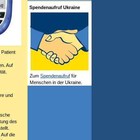
Spendenaufruf Ukraine
 Patient
n. Auf
tät.
Zum
Spendenaufruf
für
Menschen in der Ukraine.
re und
ische
tung des
ellt.
 Auf die