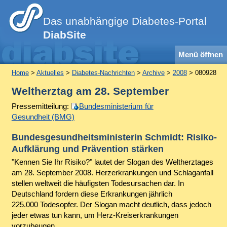
Das unabhängige Diabetes-Portal
DiabSite
Menü öffnen
Home
>
Aktuelles
>
Diabetes-Nachrichten
>
Archive
>
2008
> 080928
Weltherztag am 28. September
Pressemitteilung:
Bundesministerium für
Gesundheit (BMG)
Bundesgesundheitsministerin Schmidt: Risiko-
Aufklärung und Prävention stärken
"Kennen Sie Ihr Risiko?" lautet der Slogan des Weltherztages
am 28. September 2008. Herzerkrankungen und Schlaganfall
stellen weltweit die häufigsten Todesursachen dar. In
Deutschland fordern diese Erkrankungen jährlich
225.000 Todesopfer. Der Slogan macht deutlich, dass jedoch
jeder etwas tun kann, um Herz-Kreiserkrankungen
vorzubeugen.