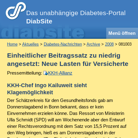
Das unabhängige Diabetes-Portal
DiabSite
Menü öffnen
Home
>
Aktuelles
>
Diabetes-Nachrichten
>
Archive
>
2008
> 081003
Einheitlicher Beitragssatz zu niedrig
angesetzt: Neue Lasten für Versicherte
Pressemitteilung:
KKH-Allianz
KKH-Chef Ingo Kailuweit sieht
Klagemöglichkeit
Der Schätzerkreis für den Gesundheitsfonds gab am
Donnerstagabend in Bonn bekannt, dass er kein
Einvernehmen erzielen könne. Das Ressort von Ministerin
Ulla Schmidt (SPD) will am Wochenende aber den Entwurf
einer Rechtsverordnung mit dem Satz von 15,5 Prozent auf
den Weg bringen, hieß es am Donnerstagabend in der