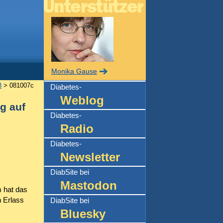
Monika Gause
8
> 081007c
Diabetes-
Weblog
g auf
Diabetes-
Radio
Diabetes-
Newsletter
DiabSite bei
Mastodon
 hat das
 Erlass
DiabSite bei
Bluesky