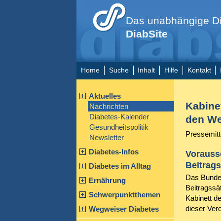
Das unabhängige Di
DiabSite
Home
Suche
Inhalt
Hilfe
Kontakt
Aktuelles
Kabine
Nachrichten
Diabetes-Kalender
den W
Gesundheitspolitik
Pressemitt
Newsletter
Diabetes-Infos
Vorauss
Beitrags
Diabetes im Alltag
Das Bundes
Ernährung
Beitragssä
Schwerpunktthemen
Kabinett d
dieser Ver
Wegweiser Diabetes