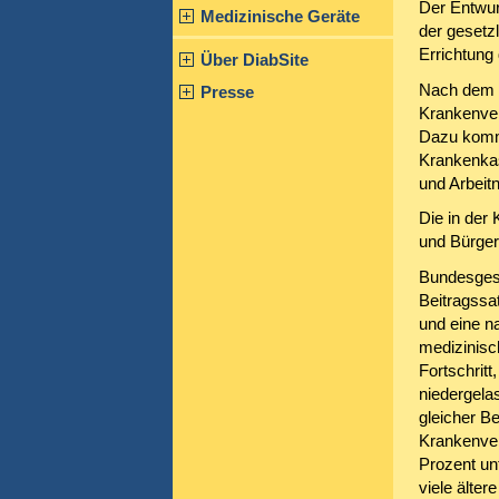
Der Entwur
Medizinische Geräte
der gesetz
Errichtung
Über DiabSite
Nach dem En
Presse
Krankenver
Dazu kommt
Krankenkas
und Arbeit
Die in der
und Bürger
Bundesgesu
Beitragssat
und eine n
medizinisc
Fortschritt
niedergelas
gleicher Be
Krankenvers
Prozent unt
viele älte