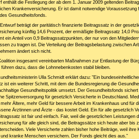
f enthält die Festlegung der ab dem 1. Januar 2009 geltenden Beitrag
lichen Krankenversicherung. Er ist damit notwendige Voraussetzung f
 des Gesundheitsfonds.
twurf beträgt der paritätisch finanzierte Beitragssatz in der gesetzl
sicherung künftig 14,6 Prozent, der ermäßigte Beitragssatz 14,0 Pro
 ein Anteil von 0,9 Beitragssatzpunkten, der nur von den Mitgliedern
sen zu tragen ist. Die Verteilung der Beitragsbelastung zwischen Ar
nehmern ändert sich nicht.
 Koalition insgesamt vereinbarten Maßnahmen zur Entlastung der Bür
 führen dazu, dass die Lohnnebenkosten stabil bleiben.
ndheitsministerin Ulla Schmidt erklärt dazu: "Ein bundeseinheitliche
z ist ein weiterer Schritt, mit dem die Bundesregierung die Gesundhe
achhaltige Gesundheitspolitik umsetzt. Der Gesundheitsfonds sichert 
he Spitzenversorgung für gesetzlich Versicherte in Deutschland. Med
, mehr Ältere, mehr Geld für bessere Arbeit im Krankenhaus und für d
sene Ärztinnen und Ärzte - das kostet Geld. Ein für alle gesetzlich V
itragssatz ist fair und einfach. Fair, weil die gesetzlichen Leistungen 
icherung für alle gleich sind, die Beitragssätze sich heute aber bis z
erscheiden. Viele Versicherte zahlen bisher hohe Beiträge, weil ihre
re und kranke Menschen versichern. Der Fonds gleicht dies aus."