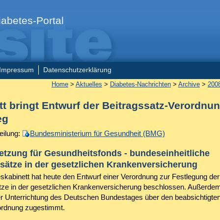
abetes-Portal
Impressum
Datenschutzerklärung
Home
>
Aktuelles
>
Diabetes-Nachrichten
>
Archive
>
200
tt bringt Entwurf der Beitragssatz-Verordnun
eg
eilung:
Bundesministerium für Gesundheit (BMG)
etzung für Gesundheitsfonds - bundeseinheitliche
sätze in der gesetzlichen Krankenversicherung
kabinett hat heute den Entwurf einer Verordnung zur Festlegung der
tze in der gesetzlichen Krankenversicherung beschlossen. Außerdem
er Unterrichtung des Deutschen Bundestages über den beabsichtigten
ordnung zugestimmt.