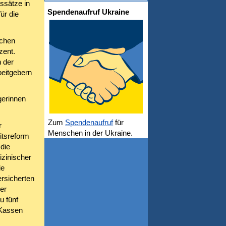
ssätze in
Spendenaufruf Ukraine
ür die
ichen
zent.
 der
beitgebern
gerinnen
Zum
Spendenaufruf
für
r
Menschen in der Ukraine.
itsreform
die
izinischer
ie
ersicherten
der
u fünf
 Kassen