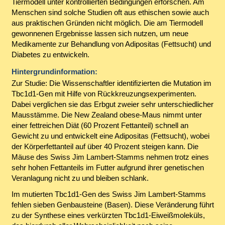
Tiermodell unter kontrollierten Bedingungen erforschen. Am
Menschen sind solche Studien oft aus ethischen sowie auch
aus praktischen Gründen nicht möglich. Die am Tiermodell
gewonnenen Ergebnisse lassen sich nutzen, um neue
Medikamente zur Behandlung von Adipositas (Fettsucht) und
Diabetes zu entwickeln.
Hintergrundinformation:
Zur Studie: Die Wissenschaftler identifizierten die Mutation im
Tbc1d1-Gen mit Hilfe von Rückkreuzungsexperimenten.
Dabei verglichen sie das Erbgut zweier sehr unterschiedlicher
Mausstämme. Die New Zealand obese-Maus nimmt unter
einer fettreichen Diät (60 Prozent Fettanteil) schnell an
Gewicht zu und entwickelt eine Adipositas (Fettsucht), wobei
der Körperfettanteil auf über 40 Prozent steigen kann. Die
Mäuse des Swiss Jim Lambert-Stamms nehmen trotz eines
sehr hohen Fettanteils im Futter aufgrund ihrer genetischen
Veranlagung nicht zu und bleiben schlank.
Im mutierten Tbc1d1-Gen des Swiss Jim Lambert-Stamms
fehlen sieben Genbausteine (Basen). Diese Veränderung führt
zu der Synthese eines verkürzten Tbc1d1-Eiweißmoleküls,