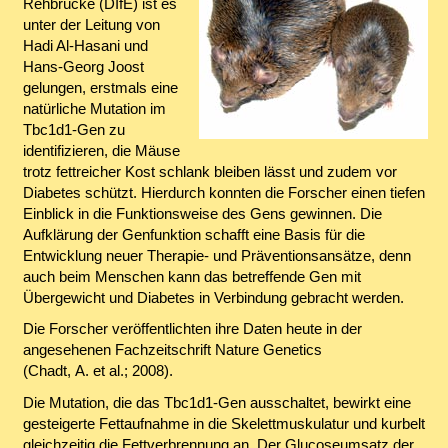
Rehbrücke (DIfE) ist es
unter der Leitung von
Hadi Al-Hasani und
Hans-Georg Joost
gelungen, erstmals eine
natürliche Mutation im
Tbc1d1-Gen zu
identifizieren, die Mäuse
trotz fettreicher Kost schlank bleiben lässt und zudem vor
Diabetes schützt. Hierdurch konnten die Forscher einen tiefen
Einblick in die Funktionsweise des Gens gewinnen. Die
Aufklärung der Genfunktion schafft eine Basis für die
Entwicklung neuer Therapie- und Präventionsansätze, denn
auch beim Menschen kann das betreffende Gen mit
Übergewicht und Diabetes in Verbindung gebracht werden.
Die Forscher veröffentlichten ihre Daten heute in der
angesehenen Fachzeitschrift Nature Genetics
(Chadt, A. et al.; 2008).
Die Mutation, die das Tbc1d1-Gen ausschaltet, bewirkt eine
gesteigerte Fettaufnahme in die Skelettmuskulatur und kurbelt
gleichzeitig die Fettverbrennung an. Der Glucoseumsatz der