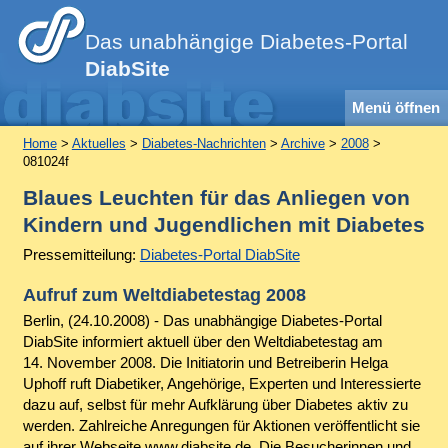
Das unabhängige Diabetes-Portal
DiabSite
Menü öffnen
Home
>
Aktuelles
>
Diabetes-Nachrichten
>
Archive
>
2008
>
081024f
Blaues Leuchten für das Anliegen von
Kindern und Jugendlichen mit Diabetes
Pressemitteilung:
Diabetes-Portal DiabSite
Aufruf zum Weltdiabetestag 2008
Berlin, (24.10.2008) - Das unabhängige Diabetes-Portal
DiabSite informiert aktuell über den Weltdiabetestag am
14. November 2008. Die Initiatorin und Betreiberin Helga
Uphoff ruft Diabetiker, Angehörige, Experten und Interessierte
dazu auf, selbst für mehr Aufklärung über Diabetes aktiv zu
werden. Zahlreiche Anregungen für Aktionen veröffentlicht sie
auf ihrer Webseite www.diabsite.de. Die Besucherinnen und