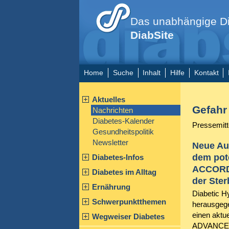
Das unabhängige Di
DiabSite
Home
Suche
Inhalt
Hilfe
Kontakt
Aktuelles
Gefahr
Nachrichten
Diabetes-Kalender
Pressemitt
Gesundheitspolitik
Newsletter
Neue Au
dem pote
Diabetes-Infos
ACCORD-
Diabetes im Alltag
der Ste
Ernährung
Diabetic H
Schwerpunktthemen
herausgege
einen aktue
Wegweiser Diabetes
ADVANCE, 