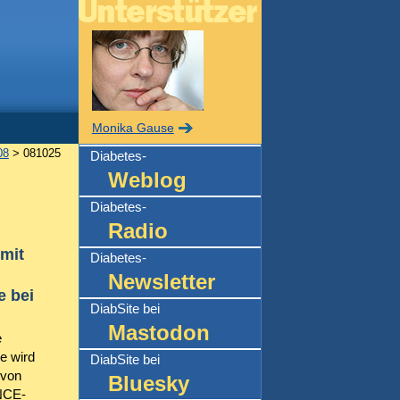
Monika Gause
08
> 081025
Diabetes-
Weblog
Diabetes-
Radio
mit
Diabetes-
Newsletter
 bei
DiabSite bei
Mastodon
e
e wird
DiabSite bei
 von
Bluesky
NCE-