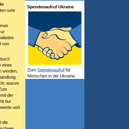
die
Spendenaufruf Ukraine
ten sehr
remes
zur
iabetes
l von
durch
o eines
Zum
Spendenaufruf
für
n werden,
Menschen in der Ukraine.
ehandlung
cht, warum
 Zum
mit der
ht nur
iewerte und
 die
h schwer