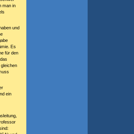
n man in
els
 haben und
he
gabe
ämie. Es
e für den
 das
 gleichen
 muss
er
nd ein
sleitung,
rofessor
sind: