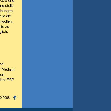
 USA) und
d stellt
einungen
Sie die
 wollen,
ite zu
lich,
nd
r Medizin
nen
licht ESP
10.2008