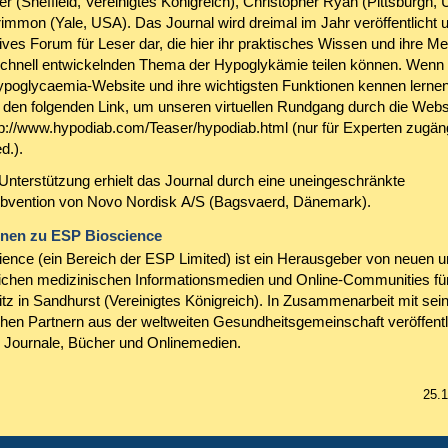
r (Sheffield, Vereinigtes Königreich), Christopher Ryan (Pittsburgh,
mmon (Yale, USA). Das Journal wird dreimal im Jahr veröffentlicht un
tives Forum für Leser dar, die hier ihr praktisches Wissen und ihre M
chnell entwickelnden Thema der Hypoglykämie teilen können. Wenn 
ypoglycaemia-Website und ihre wichtigsten Funktionen kennen lernen
e den folgenden Link, um unseren virtuellen Rundgang durch die Webs
ttp://www.hypodiab.com/Teaser/hypodiab.html (nur für Experten zugäng
d.).
 Unterstützung erhielt das Journal durch eine uneingeschränkte
bvention von Novo Nordisk A/S (Bagsvaerd, Dänemark).
onen zu ESP Bioscience
ence (ein Bereich der ESP Limited) ist ein Herausgeber von neuen u
chen medizinischen Informationsmedien und Online-Communities fü
itz in Sandhurst (Vereinigtes Königreich). In Zusammenarbeit mit sei
en Partnern aus der weltweiten Gesundheitsgemeinschaft veröffent
 Journale, Bücher und Onlinemedien.
25.