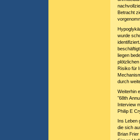
nachvollzie
Betracht z
vorgenomme
Hypoglykäm
wurde schon
identifizie
beschäftig
liegen bed
plötzliche
Risiko für 
Mechanisme
durch weit
Weiterhin 
"68th Annu
Interview 
Philip E Cr
Ins Leben 
die sich a
Brian Frier