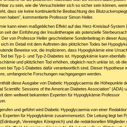
hbar zu sein, wie die Versuchsleiter sich so sicher sein können, wen
ieht, dass sie keine kontinuierliche Beobachtung des Blutzuckerspieg
n haben", kommentierte Professor Simon Heller.
ie kann einen maßgeblichen Effekt auf das Herz-Kreislauf-System
 seit der Einführung der Insulintherapie als potenzielle Sterbeursac
rt. Der von Professor Heller geschriebene Sonderbeitrag in dieser Aus
t sich im Detail mit dem Auftreten des plötzlichen Todes bei Hypoglyk
eutende Beweise vor, die implizieren, dass Hypoglykämie eine Ursach
n Tod bei Typ-1- und Typ-2-Diabetes ist. Hypoglykämie kann ebenfalls
Ischämie und plötzlichen Tod erhöhen, obgleich noch unklar ist, ob die
n bei Typ-1-Diabetes dafür verantwortlich sind. Dieser Hypothese
ere, umfangreiche Forschungen nachgegangen werden.
enthält diese Ausgabe von Diabetic Hypoglycaemia die Höhepunkte d
al Scientific Sessions of the American Diabetes Association" (ADA) u
mit dem weltweit bekannten Experten für Hypoglykämie Professor
yer.
gerufen und geführt wird Diabetic Hypoglycaemia von einer Redaktion
us Experten für Hypoglykämie zusammensetzt. Die Leitung liegt bei P
 (Edinburgh, Vereinigtes Königreich) und die redaktionellen Mitglieder 