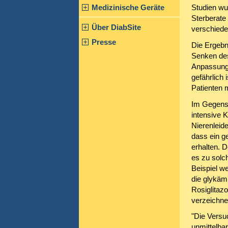
Medizinische Geräte
Studien wu
Sterberate
Über DiabSite
verschiede
Presse
Die Ergebn
Senken des
Anpassung 
gefährlich
Patienten 
Im Gegensa
intensive 
Nierenleid
dass ein ge
erhalten. 
es zu solc
Beispiel w
die glykäm
Rosiglitaz
verzeichne
"Die Versu
unmittelbar