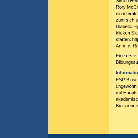
Simon Helle
Rory McCri
ein interak
zum sich s
Diabetic H
klicken Si
starten: h
Anm. d. Re
Eine erste
Bildungssu
Informati
ESP Biosci
ungewöhnli
mit Haupts
akademisch
Bioscience