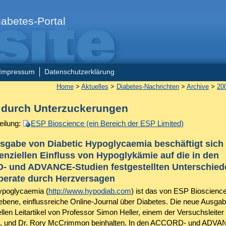
abetes-Portal
Impressum
Datenschutzerklärung
Home
>
Aktuelles
>
Diabetes-Nachrichten
>
Archive
>
20
 durch Unterzuckerungen
eilung:
ESP Bioscience (ein Bereich der ESP Limited)
sgabe von Diabetic Hypoglycaemia beschäftigt sich 
nziellen Einfluss von Hypoglykämie auf die in den
 und ADVANCE-Studien festgestellten Unterschiede
rberate durch Herzversagen
ypoglycaemia (
http://www.hypodiab.com
) ist das von ESP Bioscienc
bene, einflussreiche Online-Journal über Diabetes. Die neue Ausgab
llen Leitartikel von Professor Simon Heller, einem der Versuchsleiter
und Dr. Rory McCrimmon beinhalten. In den ACCORD- und ADVA