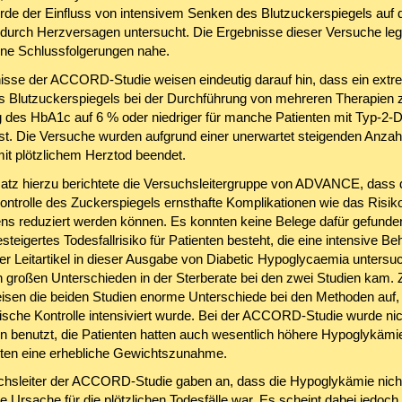
rde der Einfluss von intensivem Senken des Blutzuckerspiegels auf 
 durch Herzversagen untersucht. Die Ergebnisse dieser Versuche leg
ne Schlussfolgerungen nahe.
isse der ACCORD-Studie weisen eindeutig darauf hin, dass ein ext
 Blutzuckerspiegels bei der Durchführung von mehreren Therapien 
des HbA1c auf 6 % oder niedriger für manche Patienten mit Typ-2-D
 ist. Die Versuche wurden aufgrund einer unerwartet steigenden Anzah
mit plötzlichem Herztod beendet.
tz hierzu berichtete die Versuchsleitergruppe von ADVANCE, dass 
Kontrolle des Zuckerspiegels ernsthafte Komplikationen wie das Risik
ens reduziert werden können. Es konnten keine Belege dafür gefunde
steigertes Todesfallrisiko für Patienten besteht, die eine intensive B
Der Leitartikel in dieser Ausgabe von Diabetic Hypoglycaemia untersu
h großen Unterschieden in der Sterberate bei den zwei Studien kam.
eisen die beiden Studien enorme Unterschiede bei den Methoden auf, 
ische Kontrolle intensiviert wurde. Bei der ACCORD-Studie wurde nic
on benutzt, die Patienten hatten auch wesentlich höhere Hypoglykäm
ten eine erhebliche Gewichtszunahme.
chsleiter der ACCORD-Studie gaben an, dass die Hypoglykämie nicht
e Ursache für die plötzlichen Todesfälle war. Es scheint dabei jedoc