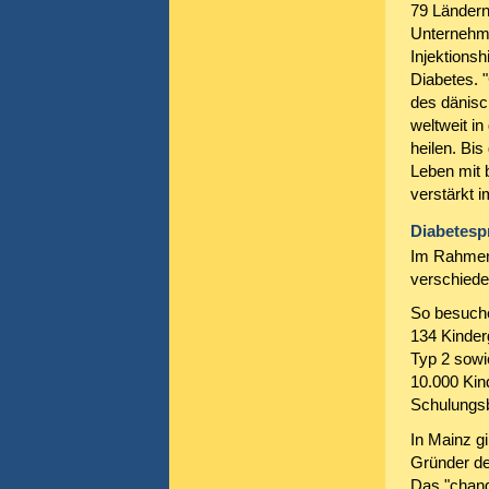
79 Ländern
Unternehme
Injektions
Diabetes. 
des dänisc
weltweit in
heilen. Bis
Leben mit 
verstärkt 
Diabetesp
Im Rahmen 
verschiede
So besuche
134 Kinder
Typ 2 sowi
10.000 Kin
Schulungsb
In Mainz g
Gründer de
Das "chang