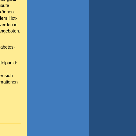
ibute
 können.
edem Hot-
werden in
angeboten.
iabetes-
telpunkt:
r sich
rmationen