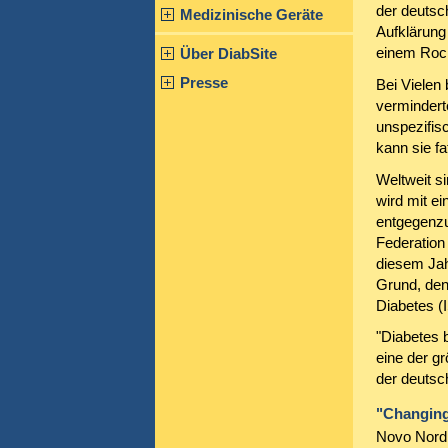
der deutsch
Medizinische Geräte
Aufklärung
einem Roc
Über DiabSite
Presse
Bei Vielen
vermindert
unspezifisc
kann sie fa
Weltweit s
wird mit e
entgegenzu
Federation
diesem Jah
Grund, den
Diabetes (
"Diabetes b
eine der g
der deuts
"Changing
Novo Nordis