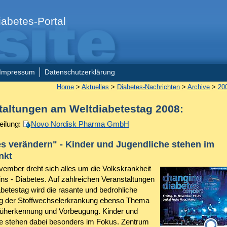
abetes-Portal
Impressum
Datenschutzerklärung
Home
>
Aktuelles
>
Diabetes-Nachrichten
>
Archive
>
20
taltungen am Weltdiabetestag 2008:
eilung:
Novo Nordisk Pharma GmbH
s verändern" - Kinder und Jugendliche stehen im
nkt
ember dreht sich alles um die Volkskrankheit
s - Diabetes. Auf zahlreichen Veranstaltungen
betestag wird die rasante und bedrohliche
g der Stoffwechselerkrankung ebenso Thema
rüherkennung und Vorbeugung. Kinder und
e stehen dabei besonders im Fokus. Zentrum