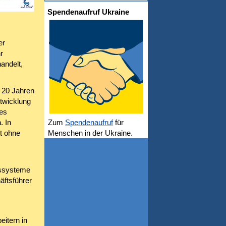
Spendenaufruf Ukraine
er
r
handelt,
n 20 Jahren
twicklung
tes
. In
Zum
Spendenaufruf
für
t ohne
Menschen in der Ukraine.
itssysteme
äftsführer
eitern in