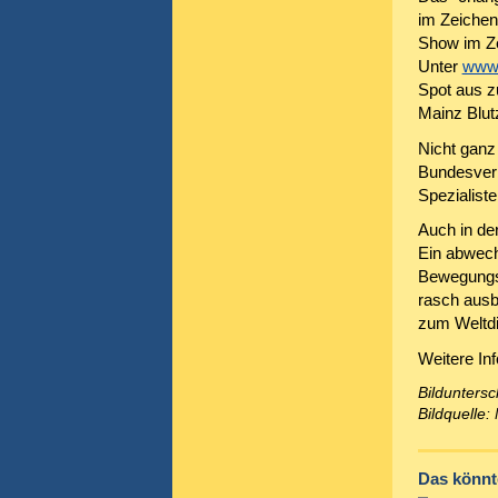
im Zeichen
Show im Zei
Unter
www.
Spot aus z
Mainz Blut
Nicht ganz 
Bundesverb
Spezialist
Auch in de
Ein abwec
Bewegungsp
rasch ausb
zum Weltdi
Weitere In
Bilduntersc
Bildquelle
Das könnte