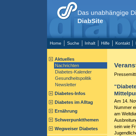
Das unabhängige Di
DiabSite
Home
Suche
Inhalt
Hilfe
Kontakt
Aktuelles
Verans
Nachrichten
Diabetes-Kalender
Pressemitt
Gesundheitspolitik
Newsletter
"Diabete
Mittelpu
Diabetes-Infos
Am 14. Nov
Diabetes im Alltag
Nummer ein
Ernährung
am Weltdia
Schwerpunktthemen
Ausbreitun
sein wie F
Wegweiser Diabetes
Jugendlich