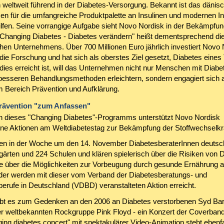
 weltweit führend in der Diabetes-Versorgung. Bekannt ist das dänis
n für die umfangreiche Produktpalette an Insulinen und modernen In
hilfen. Seine vorrangige Aufgabe sieht Novo Nordisk in der Bekämpfu
"Changing Diabetes - Diabetes verändern" heißt dementsprechend die
hen Unternehmens. Über 700 Millionen Euro jährlich investiert Novo 
 die Forschung und hat sich als oberstes Ziel gesetzt, Diabetes eines
 dies erreicht ist, will das Unternehmen nicht nur Menschen mit Diab
besseren Behandlungsmethoden erleichtern, sondern engagiert sich 
im Bereich Prävention und Aufklärung.
rävention "zum Anfassen"
dieses "Changing Diabetes"-Programms unterstützt Novo Nordisk
ne Aktionen am Weltdiabetestag zur Bekämpfung der Stoffwechselkr
n in der Woche um den 14. November DiabetesberaterInnen deutsc
gärten und 224 Schulen und klären spielerisch über die Risiken von 
e über die Möglichkeiten zur Vorbeugung durch gesunde Ernährung a
der werden mit dieser vom Verband der Diabetesberatungs- und
erufe in Deutschland (VDBD) veranstalteten Aktion erreicht.
ibt es zum Gedenken an den 2006 an Diabetes verstorbenen Syd Barr
r weltbekannten Rockgruppe Pink Floyd - ein Konzert der Coverband
ing diabetes concert" mit spektakulärer Video-Animation steht ebenf