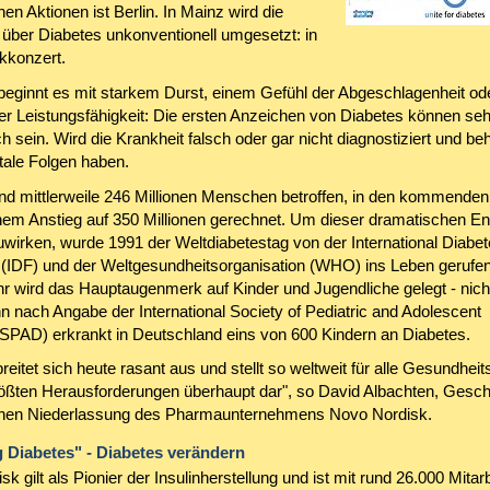
en Aktionen ist Berlin. In Mainz wird die
 über Diabetes unkonventionell umgesetzt: in
kkonzert.
 beginnt es mit starkem Durst, einem Gefühl der Abgeschlagenheit od
er Leistungsfähigkeit: Die ersten Anzeichen von Diabetes können seh
h sein. Wird die Krankheit falsch oder gar nicht diagnostiziert und be
tale Folgen haben.
ind mittlerweile 246 Millionen Menschen betroffen, in den kommende
inem Anstieg auf 350 Millionen gerechnet. Um dieser dramatischen En
wirken, wurde 1991 der Weltdiabetestag von der International Diabe
 (IDF) und der Weltgesundheitsorganisation (WHO) ins Leben gerufen
r wird das Hauptaugenmerk auf Kinder und Jugendliche gelegt - nich
n nach Angabe der International Society of Pediatric and Adolescent
ISPAD) erkrankt in Deutschland eins von 600 Kindern an Diabetes.
reitet sich heute rasant aus und stellt so weltweit für alle Gesundhe
rößten Herausforderungen überhaupt dar", so David Albachten, Gesch
chen Niederlassung des Pharmaunternehmens Novo Nordisk.
 Diabetes" - Diabetes verändern
k gilt als Pionier der Insulinherstellung und ist mit rund 26.000 Mitarb