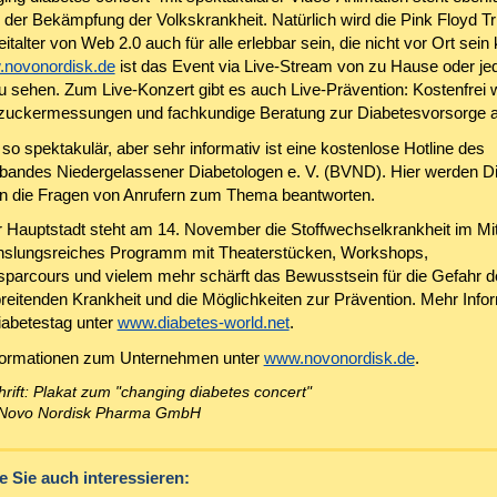
 der Bekämpfung der Volkskrankheit. Natürlich wird die Pink Floyd Tr
talter von Web 2.0 auch für alle erlebbar sein, die nicht vor Ort sein
novonordisk.de
ist das Event via Live-Stream von zu Hause oder j
u sehen. Zum Live-Konzert gibt es auch Live-Prävention: Kostenfrei 
zuckermessungen und fachkundige Beratung zur Diabetesvorsorge 
so spektakulär, aber sehr informativ ist eine kostenlose Hotline des
andes Niedergelassener Diabetologen e. V. (BVND). Hier werden D
en die Fragen von Anrufern zum Thema beantworten.
r Hauptstadt steht am 14. November die Stoffwechselkrankheit im Mit
hslungsreiches Programm mit Theaterstücken, Workshops,
arcours und vielem mehr schärft das Bewusstsein für die Gefahr de
reitenden Krankheit und die Möglichkeiten zur Prävention. Mehr Info
abetestag unter
www.diabetes-world.net
.
formationen zum Unternehmen unter
www.novonordisk.de
.
hrift: Plakat zum "changing diabetes concert"
: Novo Nordisk Pharma GmbH
 Sie auch interessieren: