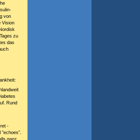
che
sulin-
ng von
 Vision
Nordisk
 Tages zu
etes das
auch
ankheit:
hlandweit
Diabetes
uf. Rund
et -
 "echoes".
alls ganz