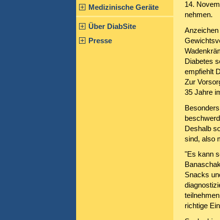
14. Novemb
Medizinische Geräte
nehmen.
Über DiabSite
Anzeichen 
Presse
Gewichtsve
Wadenkrämp
Diabetes s
empfiehlt 
Zur Vorsor
35 Jahre i
Besonders 
beschwerde
Deshalb so
sind, also
"Es kann sc
Banaschak 
Snacks und
diagnostiz
teilnehmen
richtige Ei