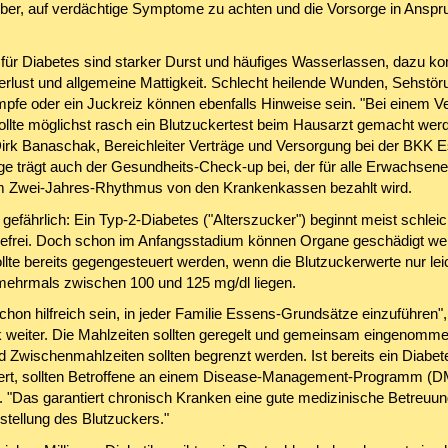
er, auf verdächtige Symptome zu achten und die Vorsorge in Anspr
für Diabetes sind starker Durst und häufiges Wasserlassen, dazu k
rlust und allgemeine Mattigkeit. Schlecht heilende Wunden, Sehstör
fe oder ein Juckreiz können ebenfalls Hinweise sein. "Bei einem Ve
ollte möglichst rasch ein Blutzuckertest beim Hausarzt gemacht werd
Dirk Banaschak, Bereichleiter Verträge und Versorgung bei der BKK E
ge trägt auch der Gesundheits-Check-up bei, der für alle Erwachsen
m Zwei-Jahres-Rhythmus von den Krankenkassen bezahlt wird.
gefährlich: Ein Typ-2-Diabetes ("Alterszucker") beginnt meist schlei
frei. Doch schon im Anfangsstadium können Organe geschädigt we
llte bereits gegengesteuert werden, wenn die Blutzuckerwerte nur lei
 mehrmals zwischen 100 und 125 mg/dl liegen.
hon hilfreich sein, in jeder Familie Essens-Grundsätze einzuführen",
weiter. Die Mahlzeiten sollten geregelt und gemeinsam eingenomm
 Zwischenmahlzeiten sollten begrenzt werden. Ist bereits ein Diabete
iert, sollten Betroffene an einem Disease-Management-Programm (
. "Das garantiert chronisch Kranken eine gute medizinische Betreuun
nstellung des Blutzuckers."