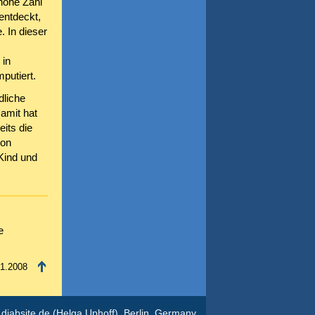
hohe Zahl
entdeckt,
 In dieser
 in
putiert.
dliche
amit hat
eits die
von
Kind und
e
11.2008
diabsite.de
(Helga Uphoff), Berlin, Germany