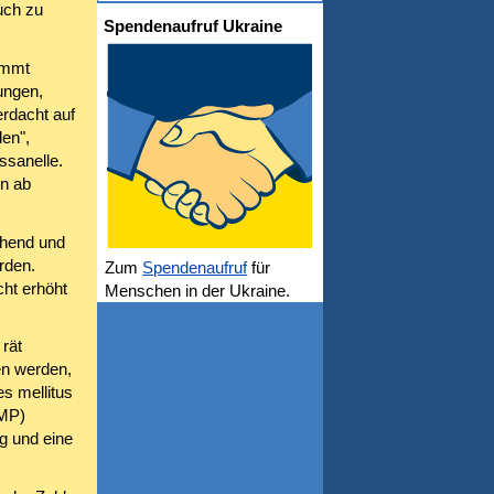
uch zu
Spendenaufruf Ukraine
ommt
ungen,
rdacht auf
en",
ssanelle.
en ab
chend und
rden.
Zum
Spendenaufruf
für
cht erhöht
Menschen in der Ukraine.
 rät
en werden,
s mellitus
DMP)
g und eine