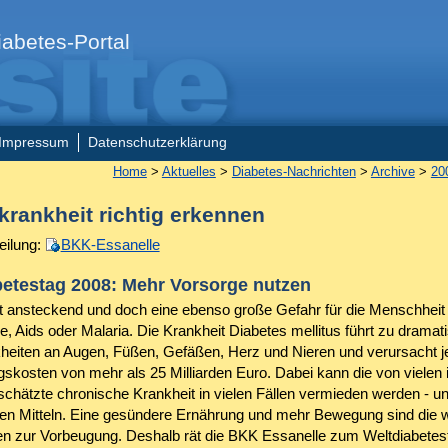
abetes-Portal
Impressum
Datenschutzerklärung
Home
>
Aktuelles
>
Diabetes-Nachrichten
>
Archive
>
20
krankheit richtig erkennen
eilung:
BKK-Essanelle
betestag 2008: Mehr Vorsorge nutzen
cht ansteckend und doch eine ebenso große Gefahr für die Menschheit
, Aids oder Malaria. Die Krankheit Diabetes mellitus führt zu dramat
heiten an Augen, Füßen, Gefäßen, Herz und Nieren und verursacht j
skosten von mehr als 25 Milliarden Euro. Dabei kann die von vielen
schätzte chronische Krankheit in vielen Fällen vermieden werden - u
hen Mitteln. Eine gesündere Ernährung und mehr Bewegung sind die w
zur Vorbeugung. Deshalb rät die BKK Essanelle zum Weltdiabete