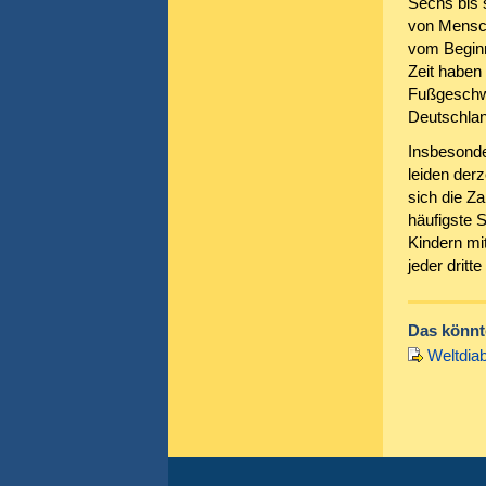
Sechs bis 
von Mensche
vom Beginn
Zeit haben
Fußgeschwü
Deutschlan
Insbesonde
leiden der
sich die Za
häufigste 
Kindern mi
jeder dritt
Das könnte
Weltdia