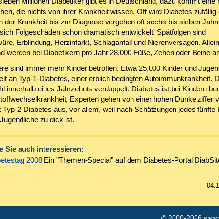
sieben Millionen Diabetiker gibt es in Deutschland, dazu kommt eine 
n, die nichts von ihrer Krankheit wissen. Oft wird Diabetes zufällig 
 der Krankheit bis zur Diagnose vergehen oft sechs bis sieben Jahre.
 sich Folgeschäden schon dramatisch entwickelt. Spätfolgen sind
re, Erblindung, Herzinfarkt, Schlaganfall und Nierenversagen. Allein
d werden bei Diabetikern pro Jahr 28.000 Füße, Zehen oder Beine am
re sind immer mehr Kinder betroffen. Etwa 25.000 Kinder und Jugen
zeit an Typ-1-Diabetes, einer erblich bedingten Autoimmunkrankheit. D
hl innerhalb eines Jahrzehnts verdoppelt. Diabetes ist bei Kindern ber
Stoffwechselkrankheit, Experten gehen von einer hohen Dunkelziffer 
t Typ-2-Diabetes aus, vor allem, weil nach Schätzungen jedes fünfte 
e Jugendliche zu dick ist.
 Sie auch interessieren:
betestag 2008
Ein "Themen-Special" auf dem Diabetes-Portal DiabSit
04.
© 2000-2026
www.