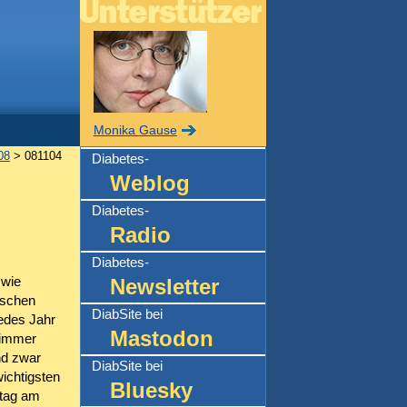
Monika Gause
08
> 081104
Diabetes-
Weblog
Diabetes-
Radio
Diabetes-
 wie
Newsletter
ischen
DiabSite bei
edes Jahr
Mastodon
 immer
nd zwar
DiabSite bei
ichtigsten
Bluesky
stag am