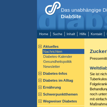
Das unabhängige Di
DiabSite
Home
Suche
Inhalt
Hilfe
Kontakt
Aktuelles
Zucker
Nachrichten
Diabetes-Kalender
Pressemitt
Gesundheitspolitik
Newsletter
Weltdia
Diabetes-Infos
Sie ist ni
Tuberkulose
Diabetes im Alltag
Folgekrank
Ernährung
Behandlung
noch unter
Schwerpunktthemen
mit einfac
Wegweiser Diabetes
Maßnahmen 