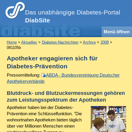
Das unabhängige Diabetes-Portal
DiabSite
Menü öffnen
Home
>
Aktuelles
>
Diabetes-Nachrichten
>
Archive
>
2008
>
081105b
Apotheker engagieren sich für
Diabetes-Prävention
Pressemitteilung:
ABDA - Bundesvereinigung Deutscher
Apothekerverbände
Blutdruck- und Blutzuckermessungen gehören
zum Leistungsspektrum der Apotheken
Apotheker haben bei der Diabetes-
Prävention eine Schlüsselfunktion. "Die
wohnortnahen Apotheken bieten täglich
über vier Millionen Menschen einen