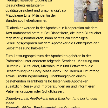
niedrigschwelligen Zugang zu
Gesundheitsleistungen -
qualitätsgesichert und unabhängig", so
Magdalene Linz, Präsidentin der
Bundesapothekerkammer.
"Diabetiker werden in der Apotheke in Kooperation mit dem
Arzt umfassend betreut. Bei Diabetikern, die ihren Blutzucker
regelmäßig kontrollieren, kann bereits ein einmaliges
Schulungsgespräch mit dem Apotheker die Fehlerquote der
Selbstmessung halbieren."
Zum Leistungsspektrum der Apotheken gehören in der
Prävention unter anderem folgende Services: Messung von
Blutdruck, Blutzucker, Mikroalbumin und Fettwerten, die
Bestimmung von Body-Mass-Index und Taillen-/Hüftumfang
sowie Ernährungsberatung. Unabhängig von einem
bestehenden Krankheitsrisiko bieten viele Apotheken
zusätzlich Reise- und Impfberatungen an und informieren
Patientengruppen oder Schulklassen.
Bildunterschrift: Apothekerin misst Bauchumfang bei jungem
Mann
Bildquelle: ABDA - Bundesvereinigung Deutscher