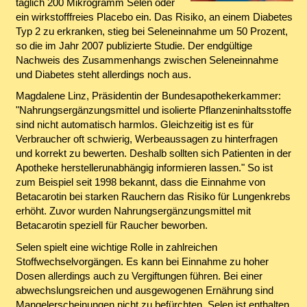
täglich 200 Mikrogramm Selen oder
ein wirkstofffreies Placebo ein. Das Risiko, an einem Diabetes
Typ 2 zu erkranken, stieg bei Seleneinnahme um 50 Prozent,
so die im Jahr 2007 publizierte Studie. Der endgültige
Nachweis des Zusammenhangs zwischen Seleneinnahme
und Diabetes steht allerdings noch aus.
Magdalene Linz, Präsidentin der Bundesapothekerkammer:
"Nahrungsergänzungsmittel und isolierte Pflanzeninhaltsstoffe
sind nicht automatisch harmlos. Gleichzeitig ist es für
Verbraucher oft schwierig, Werbeaussagen zu hinterfragen
und korrekt zu bewerten. Deshalb sollten sich Patienten in der
Apotheke herstellerunabhängig informieren lassen." So ist
zum Beispiel seit 1998 bekannt, dass die Einnahme von
Betacarotin bei starken Rauchern das Risiko für Lungenkrebs
erhöht. Zuvor wurden Nahrungsergänzungsmittel mit
Betacarotin speziell für Raucher beworben.
Selen spielt eine wichtige Rolle in zahlreichen
Stoffwechselvorgängen. Es kann bei Einnahme zu hoher
Dosen allerdings auch zu Vergiftungen führen. Bei einer
abwechslungsreichen und ausgewogenen Ernährung sind
Mangelerscheinungen nicht zu befürchten. Selen ist enthalten