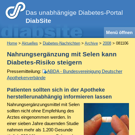
Das unabhängige Diabetes-Portal
DiabSite
Menü öffnen
Home
>
Aktuelles
>
Diabetes-Nachrichten
>
Archive
>
2008
> 081106
Nahrungsergänzung mit Selen kann
Diabetes-Risiko steigern
Pressemitteilung:
ABDA - Bundesvereinigung Deutscher
Apothekerverbände
Patienten sollten sich in der Apotheke
herstellerunabhängig informieren lassen
Nahrungsergänzungsmittel mit Selen
sollten nicht ohne Empfehlung des
Arztes eingenommen werden. In
einer sieben Jahre dauernden Studie
nahmen mehr als 1.200 Gesunde