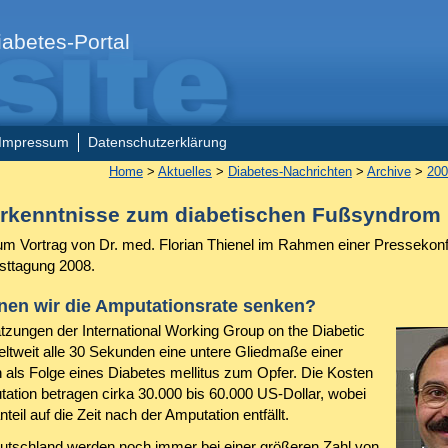
abetes-Portal
Impressum
Datenschutzerklärung
Home
>
Aktuelles
>
Diabetes-Nachrichten
>
Archive
>
200
rkenntnisse zum diabetischen Fußsyndrom
m Vortrag von Dr. med. Florian Thienel im Rahmen einer Pressekon
ttagung 2008.
nen wir die Amputationsrate senken?
zungen der International Working Group on the Diabetic
weltweit alle 30 Sekunden eine untere Gliedmaße einer
 als Folge eines Diabetes mellitus zum Opfer. Die Kosten
tation betragen cirka 30.000 bis 60.000 US-Dollar, wobei
teil auf die Zeit nach der Amputation entfällt.
utschland werden noch immer bei einer größeren Zahl von