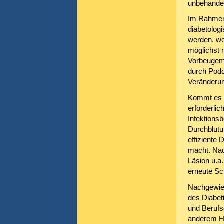
unbehandel
Im Rahmen 
diabetolog
werden, we
möglichst 
Vorbeugema
durch Podo
Veränderun
Kommt es a
erforderlic
Infektions
Durchblutu
effiziente
macht. Nac
Läsion u.a
erneute Sc
Nachgewies
des Diabet
und Berufs
anderem Ha