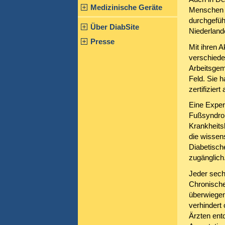
Medizinische Geräte
Menschen m
durchgefüh
Über DiabSite
Niederland
Presse
Mit ihren A
verschiede
Arbeitsgem
Feld. Sie h
zertifizier
Eine Exper
Fußsyndrom
Krankheitsb
die wissen
Diabetisch
zugänglich
Jeder sech
Chronische
überwiegen
verhindert
Ärzten entd