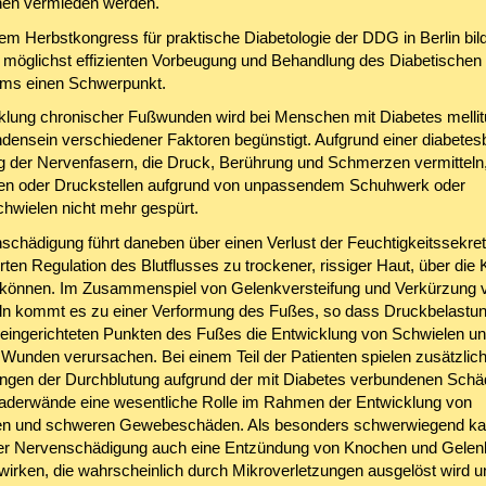
nen vermieden werden.
em Herbstkongress für praktische Diabetologie der DDG in Berlin bil
möglichst effizienten Vorbeugung und Behandlung des Diabetischen
ms einen Schwerpunkt.
klung chronischer Fußwunden wird bei Menschen mit Diabetes mellit
densein verschiedener Faktoren begünstigt. Aufgrund einer diabetes
 der Nervenfasern, die Druck, Berührung und Schmerzen vermitteln
en oder Druckstellen aufgrund von unpassendem Schuhwerk oder
hwielen nicht mehr gespürt.
schädigung führt daneben über einen Verlust der Feuchtigkeitssekret
rten Regulation des Blutflusses zu trockener, rissiger Haut, über die
 können. Im Zusammenspiel von Gelenkversteifung und Verkürzung 
 kommt es zu einer Verformung des Fußes, so dass Druckbelastun
t eingerichteten Punkten des Fußes die Entwicklung von Schwielen u
h Wunden verursachen. Bei einem Teil der Patienten spielen zusätzlic
ngen der Durchblutung aufgrund der mit Diabetes verbundenen Sch
aderwände eine wesentliche Rolle im Rahmen der Entwicklung von
n und schweren Gewebeschäden. Als besonders schwerwiegend kan
r Nervenschädigung auch eine Entzündung von Knochen und Gelen
irken, die wahrscheinlich durch Mikroverletzungen ausgelöst wird u