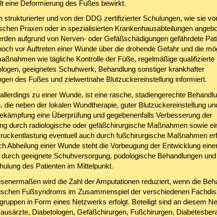
t eine Deformierung des Fußes bewirkt.
strukturierter und von der DDG zertifizierter Schulungen, wie sie vo
ischen Praxen oder in spezialisierten Krankenhausabteilungen angeb
rden aufgrund von Nerven- oder Gefäßschädigungen gefährdete Pat
noch vor Auftreten einer Wunde über die drohende Gefahr und die mö
ßnahmen wie tägliche Kontrolle der Füße, regelmäßige qualifizierte
logen, geeignetes Schuhwerk, Behandlung sonstiger krankhafter
gen des Fußes und zielwertnahe Blutzuckereinstellung informiert.
llerdings zu einer Wunde, ist eine rasche, stadiengerechte Behandl
h, die neben der lokalen Wundtherapie, guter Blutzuckereinstellung un
bekämpfung eine Überprüfung und gegebenenfalls Verbesserung der
ng durch radiologische oder gefäßchirurgische Maßnahmen sowie ei
 Druckentlastung eventuell auch durch fußchirurgische Maßnahmen erf
h Abheilung einer Wunde steht die Vorbeugung der Entwicklung eine
. durch geeignete Schuhversorgung, podologische Behandlungen und
hulung des Patienten im Mittelpunkt.
enermaßen wird die Zahl der Amputationen reduziert, wenn die Beh
ischen Fußsyndroms im Zusammenspiel der verschiedenen Fachdisz
gruppen in Form eines Netzwerks erfolgt. Beteiligt sind an diesem Ne
usärzte, Diabetologen, Gefäßchirurgen, Fußchirurgen, Diabetesbera