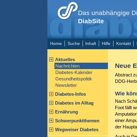
Das unabhängige Di
DiabSite
Home
Suche
Inhalt
Hilfe
Kontakt
Aktuelles
Neue E
Nachrichten
Diabetes-Kalender
Abstract
zu
Gesundheitspolitik
DDG-Herbs
Newsletter
Wie kön
Diabetes-Infos
Nach Schät
Diabetes im Alltag
Foot fällt 
Ernährung
Amputation
einer Ampu
Schwerpunktthemen
der Hauptan
Wegweiser Diabetes
Auch in De