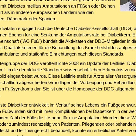
it Diabetes mellitus Amputationen an Füßen oder Beinen
rt als in anderen europäischen Ländern wie den
en, Dänemark oder Spanien.
ktivitäten engagiert sich die Deutsche Diabetes-Gesellschaft (DDG) a
nen Ebenen für eine Senkung der Amputationsrate bei Diabetikern. E
einschaft ("AG Fuß") bündelt die Aktivitäten der DDG-Mitglieder in d
at Qualitätskriterien für die Behandlung des Krankheitsbildes aufgestel
t ambulante und stationäre Einrichtungen nach diesen Standards.
tengruppe der DDG veröffentlichte 2008 ein Update der Leitlinie "Dia
", in die der aktuelle Stand der wissenschaftlichen Erkenntnis zu d
ild eingearbeitet wurde. Diese Leitlinie stellt für Ärzte aller Versorg
schaftlich abgesicherten Grundlagen der Vorbeugung und Behandlung
en Fußsyndroms dar. Sie ist über die Homepage der DDG allgemein
.
ste Diabetiker entwickelt im Verlauf seines Lebens ein Fußgeschwür.
 Fußwunden sind mit ihren Komplikationen bei Diabetikern in der wei
den Zahl der Fälle die Ursache für eine Amputation. Würden diese 
 oder zumindest rechtzeitig von Patienten, Pflegenden oder behandel
eckt und leitliniengerecht behandelt, könnte ein erheblicher Anteil von