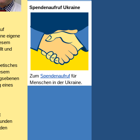
Spendenaufruf Ukraine
uf
ine eigene
iesem
lt und
betisches
iesem
Zum
Spendenaufruf
für
ungsebenen
Menschen in der Ukraine.
 eines
t
Wunden
nden