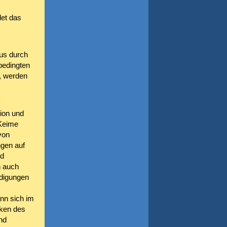
det das
us durch
bedingten
, werden
ion und
 Keime
von
gen auf
nd
h auch
ädigungen
n sich im
ken des
nd