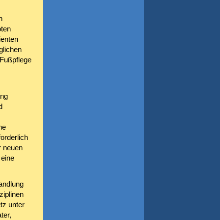
n
oten
ienten
glichen
 Fußpflege
ung
d
ne
orderlich
r neuen
 eine
andlung
iplinen
tz unter
ter,