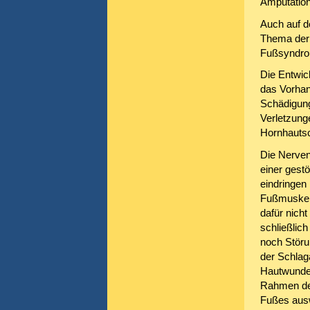
Amputatio
Auch auf d
Thema der 
Fußsyndro
Die Entwic
das Vorhan
Schädigung
Verletzung
Hornhautsc
Die Nerven
einer gestö
eindringen
Fußmuskeln
dafür nich
schließlic
noch Störu
der Schlag
Hautwunde
Rahmen de
Fußes ausw