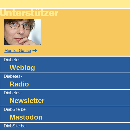
Monika Gause
Diabetes-
Weblog
Diabetes-
Radio
Diabetes-
Newsletter
DiabSite bei
Mastodon
DiabSite bei