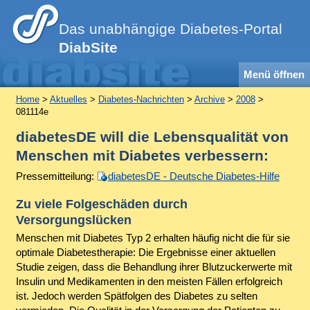
Das unabhängige Diabetes-Portal
DiabSite
Menü öffnen
Home
>
Aktuelles
>
Diabetes-Nachrichten
>
Archive
>
2008
>
081114e
diabetesDE will die Lebensqualität von
Menschen mit Diabetes verbessern:
Pressemitteilung:
diabetesDE - Deutsche Diabetes-Hilfe
Zu viele Folgeschäden durch
Versorgungslücken
Menschen mit Diabetes Typ 2 erhalten häufig nicht die für sie
optimale Diabetestherapie: Die Ergebnisse einer aktuellen
Studie zeigen, dass die Behandlung ihrer Blutzuckerwerte mit
Insulin und Medikamenten in den meisten Fällen erfolgreich
ist. Jedoch werden Spätfolgen des Diabetes zu selten