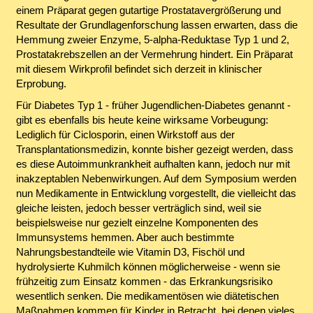
einem Präparat gegen gutartige Prostatavergrößerung und
Resultate der Grundlagenforschung lassen erwarten, dass die
Hemmung zweier Enzyme, 5-alpha-Reduktase Typ 1 und 2,
Prostatakrebszellen an der Vermehrung hindert. Ein Präparat
mit diesem Wirkprofil befindet sich derzeit in klinischer
Erprobung.
Für Diabetes Typ 1 - früher Jugendlichen-Diabetes genannt -
gibt es ebenfalls bis heute keine wirksame Vorbeugung:
Lediglich für Ciclosporin, einen Wirkstoff aus der
Transplantationsmedizin, konnte bisher gezeigt werden, dass
es diese Autoimmunkrankheit aufhalten kann, jedoch nur mit
inakzeptablen Nebenwirkungen. Auf dem Symposium werden
nun Medikamente in Entwicklung vorgestellt, die vielleicht das
gleiche leisten, jedoch besser verträglich sind, weil sie
beispielsweise nur gezielt einzelne Komponenten des
Immunsystems hemmen. Aber auch bestimmte
Nahrungsbestandteile wie Vitamin D3, Fischöl und
hydrolysierte Kuhmilch können möglicherweise - wenn sie
frühzeitig zum Einsatz kommen - das Erkrankungsrisiko
wesentlich senken. Die medikamentösen wie diätetischen
Maßnahmen kommen für Kinder in Betracht, bei denen vieles