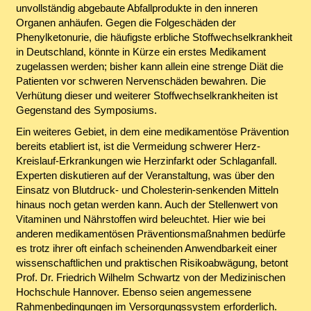
unvollständig abgebaute Abfallprodukte in den inneren
Organen anhäufen. Gegen die Folgeschäden der
Phenylketonurie, die häufigste erbliche Stoffwechselkrankheit
in Deutschland, könnte in Kürze ein erstes Medikament
zugelassen werden; bisher kann allein eine strenge Diät die
Patienten vor schweren Nervenschäden bewahren. Die
Verhütung dieser und weiterer Stoffwechselkrankheiten ist
Gegenstand des Symposiums.
Ein weiteres Gebiet, in dem eine medikamentöse Prävention
bereits etabliert ist, ist die Vermeidung schwerer Herz-
Kreislauf-Erkrankungen wie Herzinfarkt oder Schlaganfall.
Experten diskutieren auf der Veranstaltung, was über den
Einsatz von Blutdruck- und Cholesterin-senkenden Mitteln
hinaus noch getan werden kann. Auch der Stellenwert von
Vitaminen und Nährstoffen wird beleuchtet. Hier wie bei
anderen medikamentösen Präventionsmaßnahmen bedürfe
es trotz ihrer oft einfach scheinenden Anwendbarkeit einer
wissenschaftlichen und praktischen Risikoabwägung, betont
Prof. Dr. Friedrich Wilhelm Schwartz von der Medizinischen
Hochschule Hannover. Ebenso seien angemessene
Rahmenbedingungen im Versorgungssystem erforderlich.