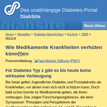
Das unabhängige Diabetes-Portal
DiabSite
Menü öffnen
Home
>
Aktuelles
>
Diabetes-Nachrichten
>
Archive
>
2008
>
081114f
Wie Medikamente Krankheiten verhüten
könn(t)en
Pressemitteilung:
Paul-Martini-Stiftung (PMS)
Für Diabetes Typ 1 gibt es bis heute keine
wirksame Vorbeugung
Bis heute gelten Jugendlicher-Diabetes und Prostatakrebs als
Krankheiten, vor denen man sich nicht schützen kann. Doch
bald schon könnte es Medikamente geben, die ihnen
vorbeugen. Das zeigen Forschungsergebnisse, die beim
Symposium "Prinzipien und Perspektiven der