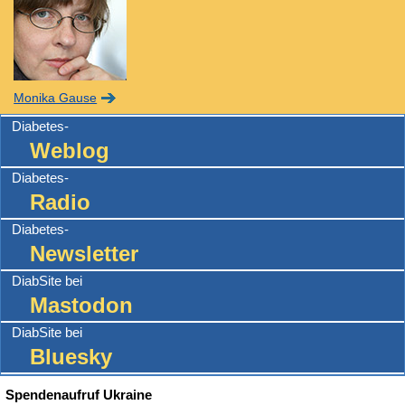
Monika Gause
Diabetes-
Weblog
Diabetes-
Radio
Diabetes-
Newsletter
DiabSite bei
Mastodon
DiabSite bei
Bluesky
Spendenaufruf Ukraine