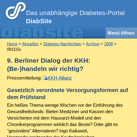
Das unabhängige Diabetes-Portal
DiabSite
Menü öffnen
Home
>
Aktuelles
>
Diabetes-Nachrichten
>
Archive
>
2008
>
081115c
9. Berliner Dialog der KKH:
(Be-)handeln wir richtig?
Pressemitteilung:
KKH-Allianz
Gesetzlich verordnete Versorgungsformen auf
dem Prüfstand
Ein heißes Thema wenige Wochen vor der Einführung des
Gesundheitsfonds: Bieten Mediziner und Kassen den
Versicherten mit dem Hausarzt-Modell und den
Chronikerprogrammen wirklich das Beste? Oder gibt es
"gesündere" Alternativen? Ingo Kailuweit,