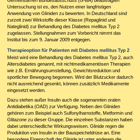
Gemeinsamen Bundesausschuss (G-BA) beauftragten
Untersuchung ist es, den Nutzen einer langfristigen
Anwendung von Gliniden zu bewerten. In Deutschland sind
zurzeit zwei Wirkstoffe dieser Klasse (Repaglinid und
Nateglinid) zur Behandlung des Diabetes mellitus Typ 2
zugelassen. Stellungnahmen zum Vorbericht nimmt das
Institut bis zum 9. Januar 2009 entgegen.
Therapieoption für Patienten mit Diabetes mellitus Typ 2
Meist wird eine Behandlung des Diabetes mellitus Typ 2, auch
Altersdiabetes genannt, mit nichtmedikamentösen Therapien
wie z.B. Ernährungsumstellung, Gewichtsreduktion und
sportlicher Bewegung begonnen. Wird der Blutzucker dadurch
nicht ausreichend gesenkt, können zusätzlich Medikamente
eingesetzt werden.
Dazu stehen außer Insulin auch die sogenannten oralen
Antidiabetika (OAD) zur Verfügung. Neben den Gliniden
gehören zum Beispiel auch Sulfonylharnstoffe, Metformin und
Glitazone zu dieser Gruppe. Die einzelnen Substanzen haben
dabei unterschiedliche Wirkungsweisen. Glinide regen die
Produktion von Insulin in der Bauspeicheldrüse an. Eine
besondere Eigenschaft der Glinide ist unter anderem die