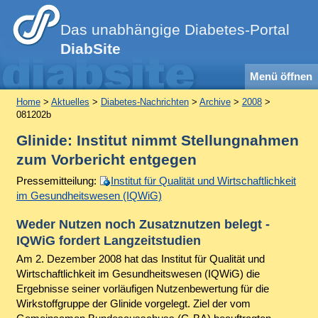
Das unabhängige Diabetes-Portal
DiabSite
Menü öffnen
Home
>
Aktuelles
>
Diabetes-Nachrichten
>
Archive
>
2008
>
081202b
Glinide: Institut nimmt Stellungnahmen
zum Vorbericht entgegen
Pressemitteilung:
Institut für Qualität und Wirtschaftlichkeit
im Gesundheitswesen (IQWiG)
Weder Nutzen noch Zusatznutzen belegt -
IQWiG fordert Langzeitstudien
Am 2. Dezember 2008 hat das Institut für Qualität und
Wirtschaftlichkeit im Gesundheitswesen (IQWiG) die
Ergebnisse seiner vorläufigen Nutzenbewertung für die
Wirkstoffgruppe der Glinide vorgelegt. Ziel der vom