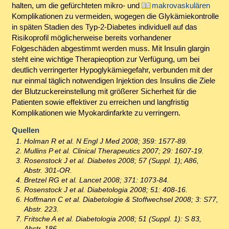
halten, um die gefürchteten mikro- und
makrovaskulären
Komplikationen zu vermeiden, wogegen die Glykämiekontrolle
in späten Stadien des Typ-2-Diabetes individuell auf das
Risikoprofil möglicherweise bereits vorhandener
Folgeschäden abgestimmt werden muss. Mit Insulin glargin
steht eine wichtige Therapieoption zur Verfügung, um bei
deutlich verringerter Hypoglykämiegefahr, verbunden mit der
nur einmal täglich notwendigen Injektion des Insulins die Ziele
der Blutzuckereinstellung mit größerer Sicherheit für die
Patienten sowie effektiver zu erreichen und langfristig
Komplikationen wie Myokardinfarkte zu verringern.
Quellen
Holman R et al. N Engl J Med 2008; 359: 1577-89.
Mullins P et al. Clinical Therapeutics 2007; 29: 1607-19.
Rosenstock J et al. Diabetes 2008; 57 (Suppl. 1); A86,
Abstr. 301-OR.
Bretzel RG et al. Lancet 2008; 371: 1073-84.
Rosenstock J et al. Diabetologia 2008; 51: 408-16.
Hoffmann C et al. Diabetologie & Stoffwechsel 2008; 3: S77,
Abstr. 223.
Fritsche A et al. Diabetologia 2008; 51 (Suppl. 1): S 83,
Abstr. 186.