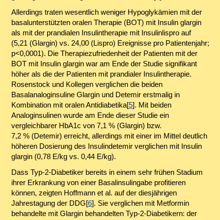
Allerdings traten wesentlich weniger Hypoglykämien mit der
basalunterstützten oralen Therapie (BOT) mit Insulin glargin
als mit der prandialen Insulintherapie mit Insulinlispro auf
(5,21 (Glargin) vs. 24,00 (Lispro) Ereignisse pro Patientenjahr;
p<0,0001). Die Therapiezufriedenheit der Patienten mit der
BOT mit Insulin glargin war am Ende der Studie signifikant
höher als die der Patienten mit prandialer Insulintherapie.
Rosenstock und Kollegen verglichen die beiden
Basalanaloginsuline Glargin und Detemir erstmalig in
Kombination mit oralen Antidiabetika[
5
]. Mit beiden
Analoginsulinen wurde am Ende dieser Studie ein
vergleichbarer HbA1c von 7,1 % (Glargin) bzw.
7,2 % (Detemir) erreicht, allerdings mit einer im Mittel deutlich
höheren Dosierung des Insulindetemir verglichen mit Insulin
glargin (0,78 E/kg vs. 0,44 E/kg).
Dass Typ-2-Diabetiker bereits in einem sehr frühen Stadium
ihrer Erkrankung von einer Basalinsulingabe profitieren
können, zeigten Hoffmann et al. auf der diesjährigen
Jahrestagung der DDG[
6
]. Sie verglichen mit Metformin
behandelte mit Glargin behandelten Typ-2-Diabetikern: der