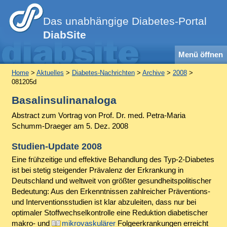
Das unabhängige Diabetes-Portal
DiabSite
Menü öffnen
Home
>
Aktuelles
>
Diabetes-Nachrichten
>
Archive
>
2008
>
081205d
Basalinsulinanaloga
Abstract
zum Vortrag von Prof. Dr. med. Petra-Maria
Schumm-Draeger am 5. Dez. 2008
Studien-Update 2008
Eine frühzeitige und effektive Behandlung des Typ-2-Diabetes
ist bei stetig steigender Prävalenz der Erkrankung in
Deutschland und weltweit von größter gesundheitspolitischer
Bedeutung: Aus den Erkenntnissen zahlreicher Präventions-
und Interventionsstudien ist klar abzuleiten, dass nur bei
optimaler Stoffwechselkontrolle eine Reduktion diabetischer
makro- und
mikrovaskulärer
Folgeerkrankungen erreicht