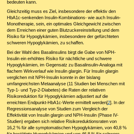
bedeuten kann.
Gleichzeitig muss es Ziel, insbesondere der effektiv den
HbA1c-senkenden Insulin-Kombinations- wie auch Insulin-
Monotherapie, sein, ein optimales Gleichgewicht zwischen
dem Erreichen einer guten Blutzuckereinstellung und dem
Risiko für Hypoglykämien, insbesondere der gefürchteten
schweren Hypoglykämien, zu schaffen.
Bei der Wahl des Basalinsulins birgt die Gabe von NPH-
Insulin ein erhöhtes Risiko für nächtliche und schwere
Hypoglykämien, im Gegensatz zu Basalinsulin-Analoga mit
flachem Wirkverlauf wie Insulin glargin. Für Insulin glargin
verglichen mit NPH-Insulin konnte in der bislang
umfangreichsten Metaanalyse (11 Studien bei Menschen mit
Typ-1- und Typ-2-Diabetes) die Raten der relativen
Risikoreduktion für Hypoglykämien adjustiert auf die
erreichten Endpunkt-HbA1c-Werte ermittelt werden[
2
]. In der
Regressionsanalyse von Studien zum Vergleich der
Effektivität von Insulin glargin und NPH-Insulin (Phase IV-
Studien) ergaben sich relative Risikoreduktionsraten von
16,2 % für alle symptomatischen Hypoglykämien, von 40,8 %
für bestätigte Hypoglykämien und von 46,8 % für schwere