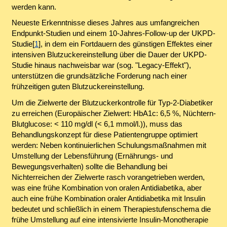
werden kann.
Neueste Erkenntnisse dieses Jahres aus umfangreichen
Endpunkt-Studien und einem 10-Jahres-Follow-up der UKPD-
Studie[
1
], in dem ein Fortdauern des günstigen Effektes einer
intensiven Blutzuckereinstellung über die Dauer der UKPD-
Studie hinaus nachweisbar war (sog. "Legacy-Effekt"),
unterstützen die grundsätzliche Forderung nach einer
frühzeitigen guten Blutzuckereinstellung.
Um die Zielwerte der Blutzuckerkontrolle für Typ-2-Diabetiker
zu erreichen (Europäischer Zielwert: HbA1c: 6,5 %, Nüchtern-
Blutglucose: < 110 mg/dl (< 6,1 mmol/l.)), muss das
Behandlungskonzept für diese Patientengruppe optimiert
werden: Neben kontinuierlichen Schulungsmaßnahmen mit
Umstellung der Lebensführung (Ernährungs- und
Bewegungsverhalten) sollte die Behandlung bei
Nichterreichen der Zielwerte rasch vorangetrieben werden,
was eine frühe Kombination von oralen Antidiabetika, aber
auch eine frühe Kombination oraler Antidiabetika mit Insulin
bedeutet und schließlich in einem Therapiestufenschema die
frühe Umstellung auf eine intensivierte Insulin-Monotherapie