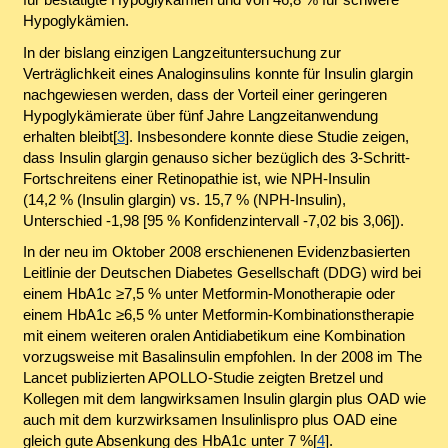
Hypoglykämien.
In der bislang einzigen Langzeituntersuchung zur
Verträglichkeit eines Analoginsulins konnte für Insulin glargin
nachgewiesen werden, dass der Vorteil einer geringeren
Hypoglykämierate über fünf Jahre Langzeitanwendung
erhalten bleibt[
3
]. Insbesondere konnte diese Studie zeigen,
dass Insulin glargin genauso sicher bezüglich des 3-Schritt-
Fortschreitens einer Retinopathie ist, wie NPH-Insulin
(14,2 % (Insulin glargin) vs. 15,7 % (NPH-Insulin),
Unterschied -1,98 [95 % Konfidenzintervall -7,02 bis 3,06]).
In der neu im Oktober 2008 erschienenen Evidenzbasierten
Leitlinie der Deutschen Diabetes Gesellschaft (DDG) wird bei
einem HbA1c ≥7,5 % unter Metformin-Monotherapie oder
einem HbA1c ≥6,5 % unter Metformin-Kombinationstherapie
mit einem weiteren oralen Antidiabetikum eine Kombination
vorzugsweise mit Basalinsulin empfohlen. In der 2008 im The
Lancet publizierten APOLLO-Studie zeigten Bretzel und
Kollegen mit dem langwirksamen Insulin glargin plus OAD wie
auch mit dem kurzwirksamen Insulinlispro plus OAD eine
gleich gute Absenkung des HbA1c unter 7 %[
4
].