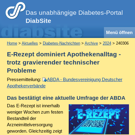
Das unabhängige Diabetes-Portal
DiabSite
Menü öffnen
Home
>
Aktuelles
>
Diabetes-Nachrichten
>
Archive
>
2024
> 240306
E-Rezept dominiert Apothekenalltag -
trotz gravierender technischer
Probleme
Pressemitteilung:
ABDA - Bundesvereinigung Deutscher
Apothekerverbände
Das bestätigt eine aktuelle Umfrage der ABDA
Das E-Rezept ist innerhalb
weniger Wochen zum festen
Bestandteil der
Arzneimittelversorgung
geworden. Gleichzeitig zeigt