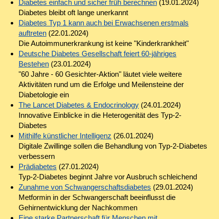
Diabetes einfach und sicher früh berechnen
(19.01.2024)
Diabetes bleibt oft lange unerkannt
Diabetes Typ 1 kann auch bei Erwachsenen erstmals
auftreten
(22.01.2024)
Die Autoimmunerkrankung ist keine "Kinderkrankheit"
Deutsche Diabetes Gesellschaft feiert 60-jähriges
Bestehen
(23.01.2024)
"60 Jahre - 60 Gesichter-Aktion" läutet viele weitere
Aktivitäten rund um die Erfolge und Meilensteine der
Diabetologie ein
The Lancet Diabetes & Endocrinology
(24.01.2024)
Innovative Einblicke in die Heterogenität des Typ-2-
Diabetes
Mithilfe künstlicher Intelligenz
(26.01.2024)
Digitale Zwillinge sollen die Behandlung von Typ-2-Diabetes
verbessern
Prädiabetes
(27.01.2024)
Typ-2-Diabetes beginnt Jahre vor Ausbruch schleichend
Zunahme von Schwangerschaftsdiabetes
(29.01.2024)
Metformin in der Schwangerschaft beeinflusst die
Gehirnentwicklung der Nachkommen
Eine starke Partnerschaft für Menschen mit