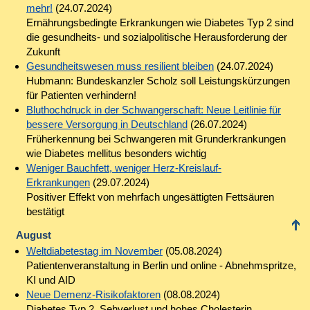
mehr!
(24.07.2024)
Ernährungsbedingte Erkrankungen wie Diabetes Typ 2 sind
die gesundheits- und sozialpolitische Herausforderung der
Zukunft
Gesundheitswesen muss resilient bleiben
(24.07.2024)
Hubmann: Bundeskanzler Scholz soll Leistungskürzungen
für Patienten verhindern!
Bluthochdruck in der Schwangerschaft: Neue Leitlinie für
bessere Versorgung in Deutschland
(26.07.2024)
Früherkennung bei Schwangeren mit Grunderkrankungen
wie Diabetes mellitus besonders wichtig
Weniger Bauchfett, weniger Herz-Kreislauf-
Erkrankungen
(29.07.2024)
Positiver Effekt von mehrfach ungesättigten Fettsäuren
bestätigt
August
Weltdiabetestag im November
(05.08.2024)
Patientenveranstaltung in Berlin und online - Abnehmspritze,
KI und AID
Neue Demenz-Risikofaktoren
(08.08.2024)
Diabetes Typ 2, Sehverlust und hohes Cholesterin