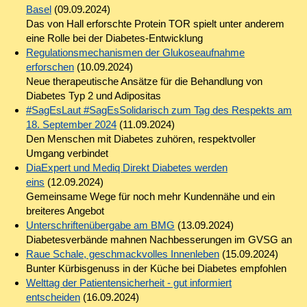
Basel
(09.09.2024)
Das von Hall erforschte Protein TOR spielt unter anderem
eine Rolle bei der Diabetes-Entwicklung
Regulationsmechanismen der Glukoseaufnahme
erforschen
(10.09.2024)
Neue therapeutische Ansätze für die Behandlung von
Diabetes Typ 2 und Adipositas
#SagEsLaut #SagEsSolidarisch zum Tag des Respekts am
18. September 2024
(11.09.2024)
Den Menschen mit Diabetes zuhören, respektvoller
Umgang verbindet
DiaExpert und Mediq Direkt Diabetes werden
eins
(12.09.2024)
Gemeinsame Wege für noch mehr Kundennähe und ein
breiteres Angebot
Unterschriftenübergabe am BMG
(13.09.2024)
Diabetesverbände mahnen Nachbesserungen im GVSG an
Raue Schale, geschmackvolles Innenleben
(15.09.2024)
Bunter Kürbisgenuss in der Küche bei Diabetes empfohlen
Welttag der Patientensicherheit - gut informiert
entscheiden
(16.09.2024)