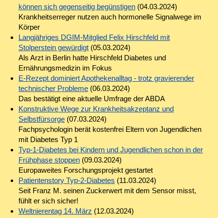
können sich gegenseitig begünstigen
(04.03.2024)
Krankheitserreger nutzen auch hormonelle Signalwege im
Körper
Langjähriges DGIM-Mitglied Felix Hirschfeld mit
Stolperstein gewürdigt
(05.03.2024)
Als Arzt in Berlin hatte Hirschfeld Diabetes und
Ernährungsmedizin im Fokus
E-Rezept dominiert Apothekenalltag - trotz gravierender
technischer Probleme
(06.03.2024)
Das bestätigt eine aktuelle Umfrage der ABDA
Konstruktive Wege zur Krankheitsakzeptanz und
Selbstfürsorge
(07.03.2024)
Fachpsychologin berät kostenfrei Eltern von Jugendlichen
mit Diabetes Typ 1
Typ-1-Diabetes bei Kindern und Jugendlichen schon in der
Frühphase stoppen
(09.03.2024)
Europaweites Forschungspro­jekt gestartet
Patientenstory Typ-2-Diabetes
(11.03.2024)
Seit Franz M. seinen Zuckerwert mit dem Sensor misst,
fühlt er sich sicher!
Weltnierentag 14. März
(12.03.2024)