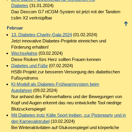
Diabetes
(31.01.2024)
Das Dexcom G7 rtCGM-System ist jetzt mit der Tandem
t:slim X2 verknüpfbar
Februar
13. Diabetes-Charity-Gala 2024
(01.02.2024)
Jetzt innovative Diabetes-Projekte einreichen und
Förderung erhalten!
Wechseljahre
(03.02.2024)
Diese Risiken fürs Herz sollten Frauen kennen
Diabetes und Füße
(07.02.2024)
HSBI-Projekt zur besseren Versorgung des diabetischen
Fußsyndroms
KI-Modell als Diabetes-Frühwarnsystem beim
Autofahren
(09.02.2024)
Nur anhand des Fahrverhaltens und der Bewegungen von
Kopf und Augen erkennt das neu entwickelte Tool niedrige
Blutzuckerspiegel
Mit Diabetes trotz Kälte Sport treiben, zur Pistenparty und in
den Karnevalstrubel
(10.02.2024)
Bei Winteraktivitäten auf Glukosespiegel und körperliche