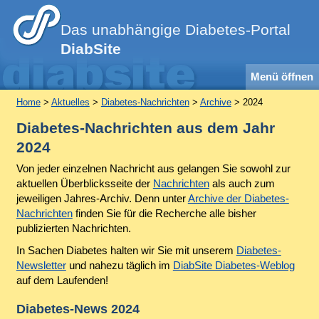
Das unabhängige Diabetes-Portal
DiabSite
Menü öffnen
Home
>
Aktuelles
>
Diabetes-Nachrichten
>
Archive
> 2024
Diabetes-Nachrichten aus dem Jahr
2024
Von jeder einzelnen Nachricht aus gelangen Sie sowohl zur
aktuellen Überblicksseite der
Nachrichten
als auch zum
jeweiligen Jahres-Archiv. Denn unter
Archive der Diabetes-
Nachrichten
finden Sie für die Recherche alle bisher
publizierten Nachrichten.
In Sachen Diabetes halten wir Sie mit unserem
Diabetes-
Newsletter
und nahezu täglich im
DiabSite Diabetes-Weblog
auf dem Laufenden!
Diabetes-News 2024