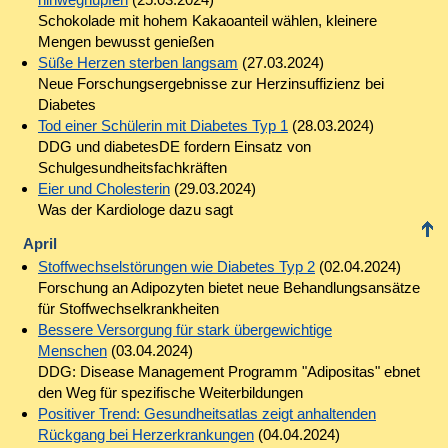
Schokolade mit hohem Kakaoanteil wählen, kleinere
Mengen bewusst genießen
Süße Herzen sterben langsam
(27.03.2024)
Neue Forschungsergebnisse zur Herzinsuffizienz bei
Diabetes
Tod einer Schülerin mit Diabetes Typ 1
(28.03.2024)
DDG und diabetesDE fordern Einsatz von
Schulgesundheitsfachkräften
Eier und Cholesterin
(29.03.2024)
Was der Kardiologe dazu sagt
April
Stoffwechselstörungen wie Diabetes Typ 2
(02.04.2024)
Forschung an Adipozyten bietet neue Behandlungsansätze
für Stoffwechselkrankheiten
Bessere Versorgung für stark übergewichtige
Menschen
(03.04.2024)
DDG: Disease Management Programm "Adipositas" ebnet
den Weg für spezifische Weiterbildungen
Positiver Trend: Gesundheitsatlas zeigt anhaltenden
Rückgang bei Herzerkrankungen
(04.04.2024)