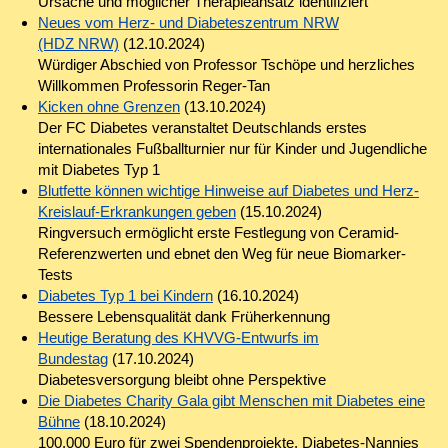
Ursache und möglicher Therapieansatz identifiziert
Neues vom Herz- und Diabeteszentrum NRW
(HDZ NRW)
(12.10.2024)
Würdiger Abschied von Professor Tschöpe und herzliches
Willkommen Professorin Reger-Tan
Kicken ohne Grenzen
(13.10.2024)
Der FC Diabetes veranstaltet Deutschlands erstes
internationales Fußballturnier nur für Kinder und Jugendliche
mit Diabetes Typ 1
Blutfette können wichtige Hinweise auf Diabetes und Herz-
Kreislauf-Erkrankungen geben
(15.10.2024)
Ringversuch ermöglicht erste Festlegung von Ceramid-
Referenzwerten und ebnet den Weg für neue Biomarker-
Tests
Diabetes Typ 1 bei Kindern
(16.10.2024)
Bessere Lebensqualität dank Früherkennung
Heutige Beratung des KHVVG-Entwurfs im
Bundestag
(17.10.2024)
Diabetesversorgung bleibt ohne Perspektive
Die Diabetes Charity Gala gibt Menschen mit Diabetes eine
Bühne
(18.10.2024)
100.000 Euro für zwei Spendenprojekte, Diabetes-Nannies