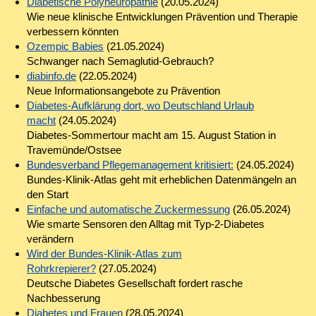
Diabetische Polyneuropathie
(20.05.2024)
Wie neue klinische Entwicklungen Prävention und Therapie
verbessern könnten
Ozempic Babies
(21.05.2024)
Schwanger nach Semaglutid-Gebrauch?
diabinfo.de
(22.05.2024)
Neue Informationsangebote zu Prävention
Diabetes-Aufklärung dort, wo Deutschland Urlaub
macht
(24.05.2024)
Diabetes-Sommertour macht am 15. August Station in
Travemünde/Ostsee
Bundesverband Pflegemanagement kritisiert:
(24.05.2024)
Bundes-Klinik-Atlas geht mit erheblichen Datenmängeln an
den Start
Einfache und automatische Zuckermessung
(26.05.2024)
Wie smarte Sensoren den Alltag mit Typ-2-Diabetes
verändern
Wird der Bundes-Klinik-Atlas zum
Rohrkrepierer?
(27.05.2024)
Deutsche Diabetes Gesellschaft fordert rasche
Nachbesserung
Diabetes und Frauen
(28.05.2024)