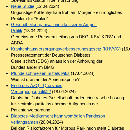
Skelettmuskulatur in der Forschung
Neue Studie
(12.04.2024)
Ungünstige Kohlenhydrate früh am Morgen - ein mögliches
Problem für "Eulen"
Gesundheitsorganisationen kritisieren Ampel-
Politik
(13.04.2024)
Gemeinsame Pressemitteilung von DKG, KBV, KZBV und
ABDA
Krankenhausversorgungsverbesserungsgesetz (KHVVG)
(16.
Pressestatement der Deutschen Diabetes
Gesellschaft (DDG) anlässlich der Anhörung der
Bundesländer im BMG
Pfunde schmelzen mittels Piks
(17.04.2024)
Was ist dran an der Abnehmspritze?
Ende des ÄZQ - Quo vadis
Versorgungsqualität?
(18.04.2024)
Deutsche Diabetes Gesellschaft fordert eine rasche Lösung
für zentrale qualitätssichernde Aufgaben in der
Patientenversorgung
Diabetes-Medikament kann womöglich Parkinson
verlangsamen
(20.04.2024)
Bei den Risikofaktoren für Morbus Parkinson steht Diabetes