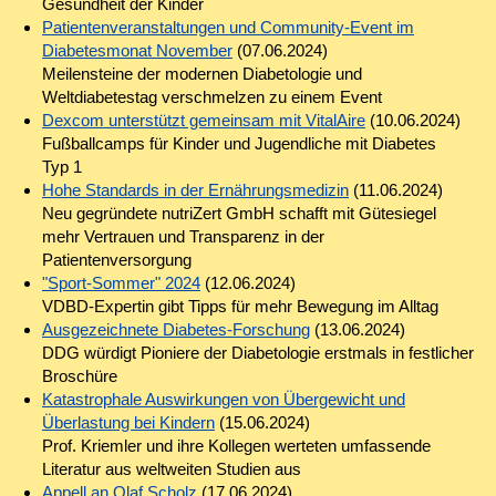
Gesundheit der Kinder
Patientenveranstaltungen und Community-Event im
Diabetesmonat November
(07.06.2024)
Meilensteine der modernen Diabetologie und
Weltdiabetestag verschmelzen zu einem Event
Dexcom unterstützt gemeinsam mit VitalAire
(10.06.2024)
Fußballcamps für Kinder und Jugendliche mit Diabetes
Typ 1
Hohe Standards in der Ernährungsmedizin
(11.06.2024)
Neu gegründete nutriZert GmbH schafft mit Gütesiegel
mehr Vertrauen und Transparenz in der
Patientenversorgung
"Sport-Sommer" 2024
(12.06.2024)
VDBD-Expertin gibt Tipps für mehr Bewegung im Alltag
Ausgezeichnete Diabetes-Forschung
(13.06.2024)
DDG würdigt Pioniere der Diabetologie erstmals in festlicher
Broschüre
Katastrophale Auswirkungen von Übergewicht und
Überlastung bei Kindern
(15.06.2024)
Prof. Kriemler und ihre Kollegen werteten umfassende
Literatur aus weltweiten Studien aus
Appell an Olaf Scholz
(17.06.2024)