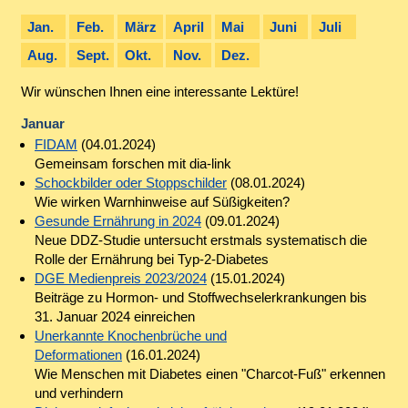
Jan.
Feb.
März
April
Mai
Juni
Juli
Aug.
Sept.
Okt.
Nov.
Dez.
Wir wünschen Ihnen eine interessante Lektüre!
Januar
FIDAM
(04.01.2024)
Gemeinsam forschen mit dia-link
Schockbilder oder Stoppschilder
(08.01.2024)
Wie wirken Warnhinweise auf Süßigkeiten?
Gesunde Ernährung in 2024
(09.01.2024)
Neue DDZ-Studie untersucht erstmals systematisch die
Rolle der Ernährung bei Typ-2-Diabetes
DGE Medienpreis 2023/2024
(15.01.2024)
Beiträge zu Hormon- und Stoffwechselerkrankungen bis
31. Januar 2024 einreichen
Unerkannte Knochenbrüche und
Deformationen
(16.01.2024)
Wie Menschen mit Diabetes einen "Charcot-Fuß" erkennen
und verhindern