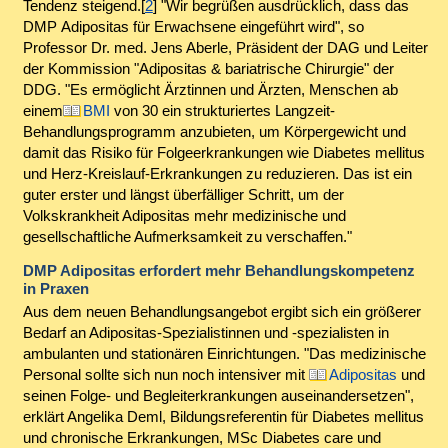
Tendenz steigend.[
2
] "Wir begrüßen ausdrücklich, dass das
DMP Adipositas für Erwachsene eingeführt wird", so
Professor Dr. med. Jens Aberle, Präsident der DAG und Leiter
der Kommission "Adipositas & bariatrische Chirurgie" der
DDG. "Es ermöglicht Ärztinnen und Ärzten, Menschen ab
einem
BMI
von 30 ein strukturiertes Langzeit-
Behandlungsprogramm anzubieten, um Körpergewicht und
damit das Risiko für Folgeerkrankungen wie Diabetes mellitus
und Herz-Kreislauf-Erkrankungen zu reduzieren. Das ist ein
guter erster und längst überfälliger Schritt, um der
Volkskrankheit Adipositas mehr medizinische und
gesellschaftliche Aufmerksamkeit zu verschaffen."
DMP Adipositas erfordert mehr Behandlungskompetenz
in Praxen
Aus dem neuen Behandlungsangebot ergibt sich ein größerer
Bedarf an Adipositas-Spezialistinnen und -spezialisten in
ambulanten und stationären Einrichtungen. "Das medizinische
Personal sollte sich nun noch intensiver mit
Adipositas
und
seinen Folge- und Begleiterkrankungen auseinandersetzen",
erklärt Angelika Deml, Bildungsreferentin für Diabetes mellitus
und chronische Erkrankungen, MSc Diabetes care und