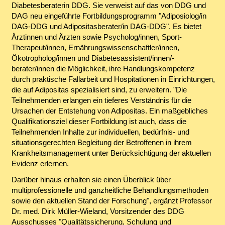
Diabetesberaterin DDG. Sie verweist auf das von DDG und
DAG neu eingeführte Fortbildungsprogramm "Adiposiolog/in
DAG-DDG und Adipositasberater/in DAG-DDG". Es bietet
Ärztinnen und Ärzten sowie Psycholog/innen, Sport-
Therapeut/innen, Ernährungswissenschaftler/innen,
Ökotropholog/innen und Diabetesassistent/innen/-
berater/innen die Möglichkeit, ihre Handlungskompetenz
durch praktische Fallarbeit und Hospitationen in Einrichtungen,
die auf Adipositas spezialisiert sind, zu erweitern. "Die
Teilnehmenden erlangen ein tieferes Verständnis für die
Ursachen der Entstehung von Adipositas. Ein maßgebliches
Qualifikationsziel dieser Fortbildung ist auch, dass die
Teilnehmenden Inhalte zur individuellen, bedürfnis- und
situationsgerechten Begleitung der Betroffenen in ihrem
Krankheitsmanagement unter Berücksichtigung der aktuellen
Evidenz erlernen.
Darüber hinaus erhalten sie einen Überblick über
multiprofessionelle und ganzheitliche Behandlungsmethoden
sowie den aktuellen Stand der Forschung", ergänzt Professor
Dr. med. Dirk Müller-Wieland, Vorsitzender des DDG
Ausschusses "Qualitätssicherung, Schulung und