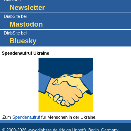
Newsletter
DiabSite bei
Mastodon
DiabSite bei
Bluesky
Spendenaufruf Ukraine
Zum
Spendenaufruf
für Menschen in der Ukraine.
© 2000-2026
www.diabsite.de
(Helga Uphoff), Berlin, Germany