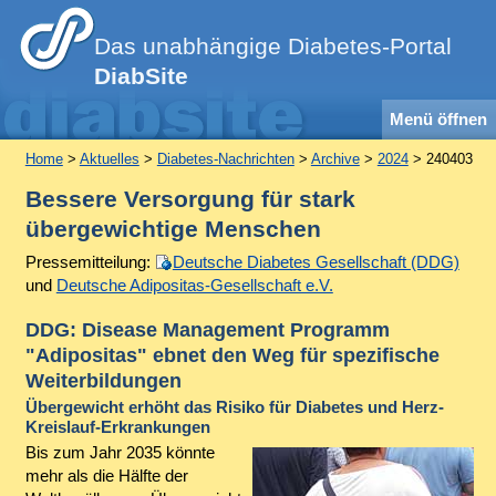
Das unabhängige Diabetes-Portal
DiabSite
Menü öffnen
Home
>
Aktuelles
>
Diabetes-Nachrichten
>
Archive
>
2024
> 240403
Bessere Versorgung für stark
übergewichtige Menschen
Pressemitteilung:
Deutsche Diabetes Gesellschaft (DDG)
und
Deutsche Adipositas-Gesellschaft e.V.
DDG: Disease Management Programm
"Adipositas" ebnet den Weg für spezifische
Weiterbildungen
Übergewicht erhöht das Risiko für Diabetes und Herz-
Kreislauf-Erkrankungen
Bis zum Jahr 2035 könnte
mehr als die Hälfte der