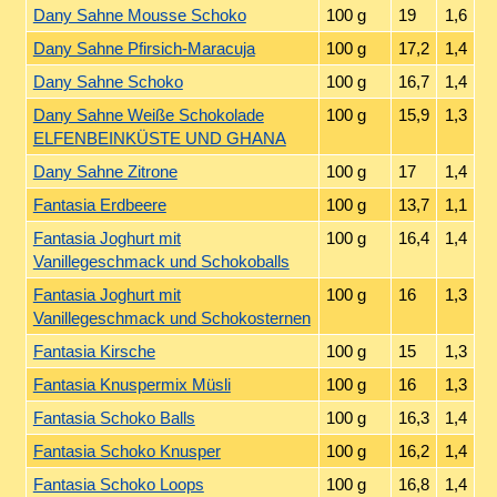
Dany Sahne Mousse Schoko
100 g
19
1,6
Dany Sahne Pfirsich-Maracuja
100 g
17,2
1,4
Dany Sahne Schoko
100 g
16,7
1,4
Dany Sahne Weiße Schokolade
100 g
15,9
1,3
ELFENBEINKÜSTE UND GHANA
Dany Sahne Zitrone
100 g
17
1,4
Fantasia Erdbeere
100 g
13,7
1,1
Fantasia Joghurt mit
100 g
16,4
1,4
Vanillegeschmack und Schokoballs
Fantasia Joghurt mit
100 g
16
1,3
Vanillegeschmack und Schokosternen
Fantasia Kirsche
100 g
15
1,3
Fantasia Knuspermix Müsli
100 g
16
1,3
Fantasia Schoko Balls
100 g
16,3
1,4
Fantasia Schoko Knusper
100 g
16,2
1,4
Fantasia Schoko Loops
100 g
16,8
1,4