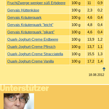
FruchtZwerge weniger süß Erbdeere
100 g
11
0,9
Gervais Hüttenkäse
100 g
2,3
0,2
Gervais Kräuterquark
100 g
4,6
0,4
Gervais Kräuterquark "leicht"
100 g
4,8
0,4
Gervais Kräuterquark "pikant"
100 g
4,6
0,4
Quark-Joghurt-Creme Erdbeere
100 g
13,9
1,2
Quark-Joghurt-Creme Pfirsich
100 g
13,7
1,1
Quark-Joghurt-Creme Stracciatella
100 g
15,5
1,3
Quark-Joghurt-Creme Vanilla
100 g
17,2
1,4
18.08.2012