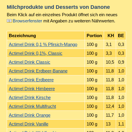
Milchprodukte und Desserts von
Danone
Beim Klick auf ein einzelnes Produkt öffnet sich ein neues
Browserfenster
mit Angaben zu weiteren Nährwerten.
Bezeichnung
Portion
KH
BE
Actimel Drink 0,1 % Pfirsich-Mango
100 g
3,1
0,3
Actimel Drink 0,1%, Classic
100 g
3,3
0,3
Actimel Drink Classic
100 g
10,5
0,9
Actimel Drink Erdbeer-Banane
100 g
11,8
1,0
Actimel Drink Erdbeere
100 g
11,8
1,0
Actimel Drink Himbeere
100 g
11,8
1,0
Actimel Drink Kirsche
100 g
11,8
1,0
Actimel Drink Multifrucht
100 g
12,4
1,0
Actimel Drink Orange
100 g
11,7
1,0
Actimel Drink Vanille
100 g
13
1,1