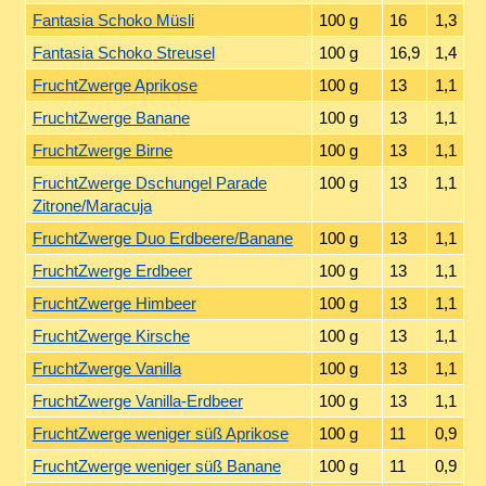
Fantasia Schoko Müsli
100 g
16
1,3
Fantasia Schoko Streusel
100 g
16,9
1,4
FruchtZwerge Aprikose
100 g
13
1,1
FruchtZwerge Banane
100 g
13
1,1
FruchtZwerge Birne
100 g
13
1,1
FruchtZwerge Dschungel Parade
100 g
13
1,1
Zitrone/Maracuja
FruchtZwerge Duo Erdbeere/Banane
100 g
13
1,1
FruchtZwerge Erdbeer
100 g
13
1,1
FruchtZwerge Himbeer
100 g
13
1,1
FruchtZwerge Kirsche
100 g
13
1,1
FruchtZwerge Vanilla
100 g
13
1,1
FruchtZwerge Vanilla-Erdbeer
100 g
13
1,1
FruchtZwerge weniger süß Aprikose
100 g
11
0,9
FruchtZwerge weniger süß Banane
100 g
11
0,9