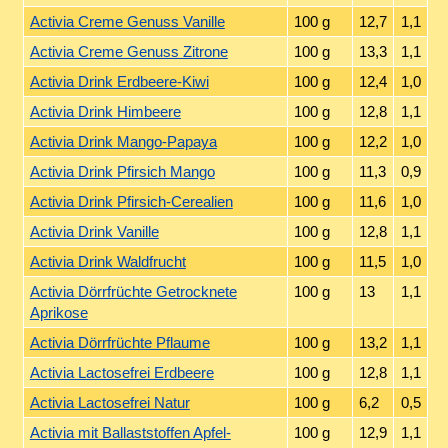
Activia Creme Genuss Vanille
100 g
12,7
1,1
Activia Creme Genuss Zitrone
100 g
13,3
1,1
Activia Drink Erdbeere-Kiwi
100 g
12,4
1,0
Activia Drink Himbeere
100 g
12,8
1,1
Activia Drink Mango-Papaya
100 g
12,2
1,0
Activia Drink Pfirsich Mango
100 g
11,3
0,9
Activia Drink Pfirsich-Cerealien
100 g
11,6
1,0
Activia Drink Vanille
100 g
12,8
1,1
Activia Drink Waldfrucht
100 g
11,5
1,0
Activia Dörrfrüchte Getrocknete
100 g
13
1,1
Aprikose
Activia Dörrfrüchte Pflaume
100 g
13,2
1,1
Activia Lactosefrei Erdbeere
100 g
12,8
1,1
Activia Lactosefrei Natur
100 g
6,2
0,5
Activia mit Ballaststoffen Apfel-
100 g
12,9
1,1