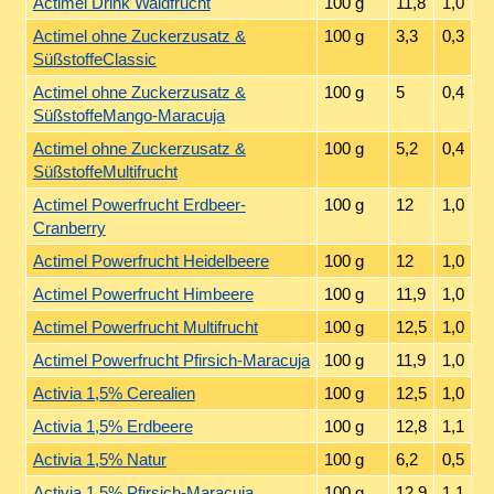
Actimel Drink Waldfrucht
100 g
11,8
1,0
Actimel ohne Zuckerzusatz &
100 g
3,3
0,3
SüßstoffeClassic
Actimel ohne Zuckerzusatz &
100 g
5
0,4
SüßstoffeMango-Maracuja
Actimel ohne Zuckerzusatz &
100 g
5,2
0,4
SüßstoffeMultifrucht
Actimel Powerfrucht Erdbeer-
100 g
12
1,0
Cranberry
Actimel Powerfrucht Heidelbeere
100 g
12
1,0
Actimel Powerfrucht Himbeere
100 g
11,9
1,0
Actimel Powerfrucht Multifrucht
100 g
12,5
1,0
Actimel Powerfrucht Pfirsich-Maracuja
100 g
11,9
1,0
Activia 1,5% Cerealien
100 g
12,5
1,0
Activia 1,5% Erdbeere
100 g
12,8
1,1
Activia 1,5% Natur
100 g
6,2
0,5
Activia 1,5% Pfirsich-Maracuja
100 g
12,9
1,1