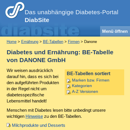
Das unabhängige Diabetes-Portal
DiabSite
Menü öffnen
Home
>
Ernährung
>
BE-Tabellen
>
Firmen
> Danone
Diabetes und Ernährung: BE-Tabelle
von DANONE GmbH
Wir weisen ausdrücklich
BE-Tabellen sortiert
darauf hin, dass es sich bei
Marken bzw. Firmen
den aufgeführten Produkten
Kategorien
in der Regel nicht um
A-Z Versionen
diabetesspezifische
Lebensmittel handelt!
Menschen mit Diabetes lesen bitte unbedingt unsere
wichtigen
Hinweise
zu den BE-Tabellen.
Milchprodukte und Desserts