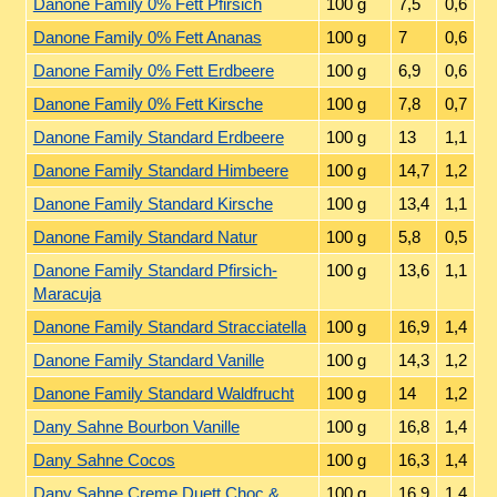
Danone Family 0% Fett Pfirsich
100 g
7,5
0,6
Danone Family 0% Fett Ananas
100 g
7
0,6
Danone Family 0% Fett Erdbeere
100 g
6,9
0,6
Danone Family 0% Fett Kirsche
100 g
7,8
0,7
Danone Family Standard Erdbeere
100 g
13
1,1
Danone Family Standard Himbeere
100 g
14,7
1,2
Danone Family Standard Kirsche
100 g
13,4
1,1
Danone Family Standard Natur
100 g
5,8
0,5
Danone Family Standard Pfirsich-
100 g
13,6
1,1
Maracuja
Danone Family Standard Stracciatella
100 g
16,9
1,4
Danone Family Standard Vanille
100 g
14,3
1,2
Danone Family Standard Waldfrucht
100 g
14
1,2
Dany Sahne Bourbon Vanille
100 g
16,8
1,4
Dany Sahne Cocos
100 g
16,3
1,4
Dany Sahne Creme Duett Choc &
100 g
16,9
1,4