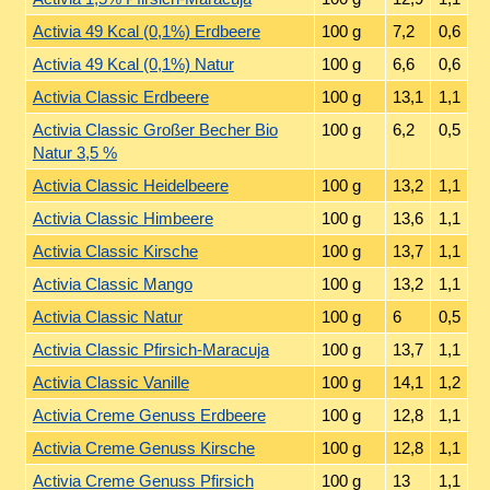
Activia 49 Kcal (0,1%) Erdbeere
100 g
7,2
0,6
Activia 49 Kcal (0,1%) Natur
100 g
6,6
0,6
Activia Classic Erdbeere
100 g
13,1
1,1
Activia Classic Großer Becher Bio
100 g
6,2
0,5
Natur 3,5 %
Activia Classic Heidelbeere
100 g
13,2
1,1
Activia Classic Himbeere
100 g
13,6
1,1
Activia Classic Kirsche
100 g
13,7
1,1
Activia Classic Mango
100 g
13,2
1,1
Activia Classic Natur
100 g
6
0,5
Activia Classic Pfirsich-Maracuja
100 g
13,7
1,1
Activia Classic Vanille
100 g
14,1
1,2
Activia Creme Genuss Erdbeere
100 g
12,8
1,1
Activia Creme Genuss Kirsche
100 g
12,8
1,1
Activia Creme Genuss Pfirsich
100 g
13
1,1