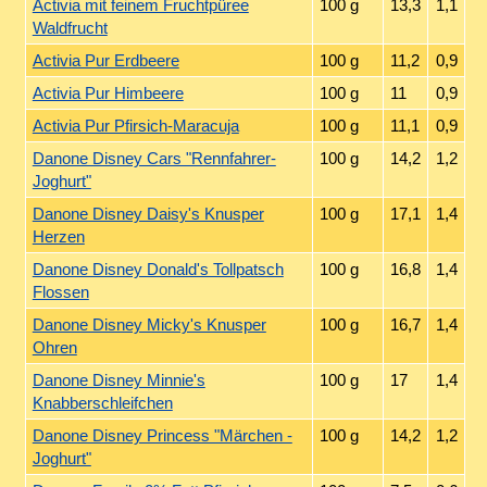
Activia mit feinem Fruchtpüree
100 g
13,3
1,1
Waldfrucht
Activia Pur Erdbeere
100 g
11,2
0,9
Activia Pur Himbeere
100 g
11
0,9
Activia Pur Pfirsich-Maracuja
100 g
11,1
0,9
Danone Disney Cars "Rennfahrer-
100 g
14,2
1,2
Joghurt"
Danone Disney Daisy's Knusper
100 g
17,1
1,4
Herzen
Danone Disney Donald's Tollpatsch
100 g
16,8
1,4
Flossen
Danone Disney Micky's Knusper
100 g
16,7
1,4
Ohren
Danone Disney Minnie's
100 g
17
1,4
Knabberschleifchen
Danone Disney Princess "Märchen -
100 g
14,2
1,2
Joghurt"