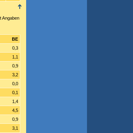
t Angaben
BE
0,3
1,1
0,9
3,2
0,0
0,1
1,4
4,5
0,9
3,1