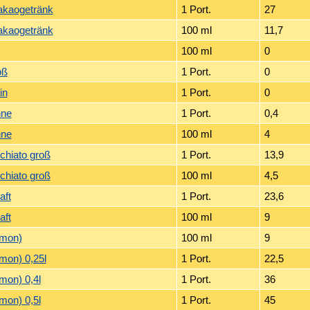
akaogetränk
1 Port.
27
akaogetränk
100 ml
11,7
100 ml
0
oß
1 Port.
0
in
1 Port.
0
hne
1 Port.
0,4
hne
100 ml
4
chiato groß
1 Port.
13,9
chiato groß
100 ml
4,5
aft
1 Port.
23,6
aft
100 ml
9
emon)
100 ml
9
emon) 0,25l
1 Port.
22,5
mon) 0,4l
1 Port.
36
mon) 0,5l
1 Port.
45