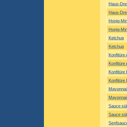
Haus-Dre
Haus-Dre
Honig-Mi
Honig-Mi
Ketchup
Ketchup
Konfitüre
Konfitüre
Konfitüre
Konfitüre
Mayonnai
Mayonnai
Sauce sü
Sauce sü
Senfsauc