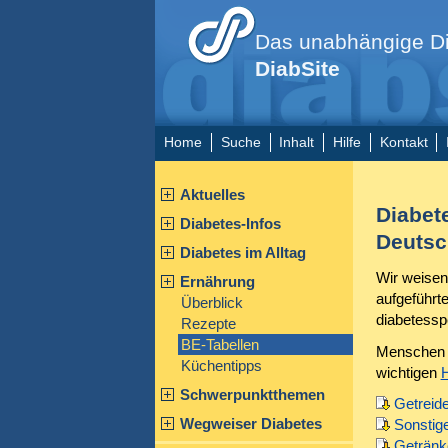
Das unabhängige Di
DiabSite
Home
Suche
Inhalt
Hilfe
Kontakt
Aktuelles
Diabet
Diabetes-Infos
Deutsc
Diabetes im Alltag
Wir weisen
Ernährung
aufgeführt
Überblick
diabetessp
Rezepte
BE-Tabellen
Menschen m
Küchentipps
wichtigen
Schwerpunktthemen
Getreid
Wegweiser Diabetes
Sonstig
Getränk