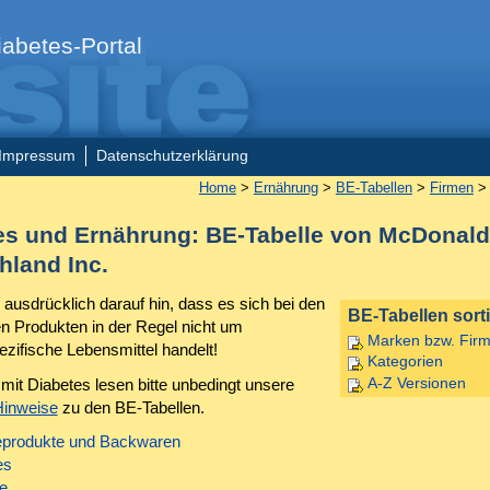
abetes-Portal
Impressum
Datenschutzerklärung
Home
>
Ernährung
>
BE-Tabellen
>
Firmen
> 
es und Ernährung: BE-Tabelle von McDonald
hland Inc.
 ausdrücklich darauf hin, dass es sich bei den
BE-Tabellen sorti
en Produkten in der Regel nicht um
Marken bzw. Fir
ezifische Lebensmittel handelt!
Kategorien
it Diabetes lesen bitte unbedingt unsere
A-Z Versionen
Hinweise
zu den BE-Tabellen.
eprodukte und Backwaren
es
e