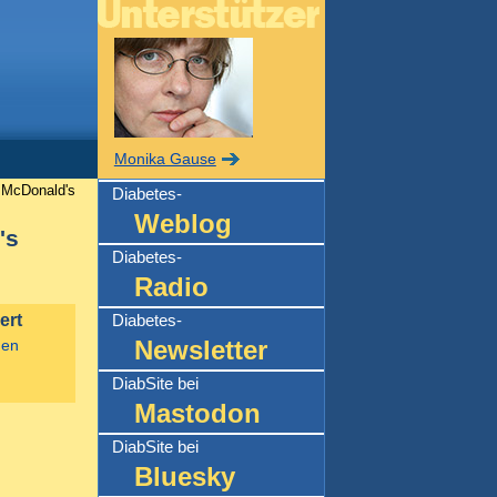
Monika Gause
McDonald's
Diabetes-
Weblog
's
Diabetes-
Radio
ert
Diabetes-
Newsletter
men
DiabSite bei
Mastodon
DiabSite bei
Bluesky