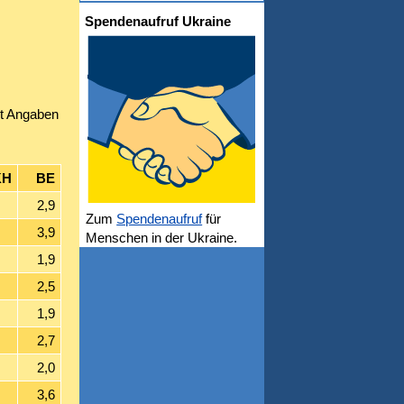
Spendenaufruf Ukraine
t Angaben
H
BE
2,9
Zum
Spendenaufruf
für
3,9
Menschen in der Ukraine.
1,9
2,5
1,9
2,7
2,0
3,6