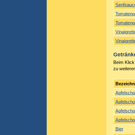
Senfsauc
Tomatenq
Tomatenq
Vinaigret
Vinaigret
Getränk
Beim Klick 
zu weitere
Bezeich
Apfelscho
Apfelscho
Apfelschor
Apfelschor
Bier