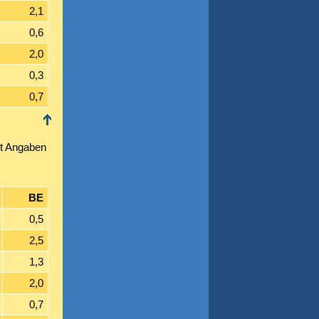
2,1
0,6
2,0
0,3
0,7
t Angaben
BE
0,5
2,5
1,3
2,0
0,7