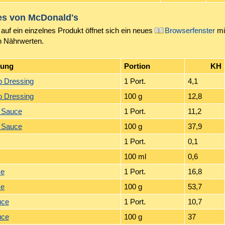
es von
McDonald's
auf ein einzelnes Produkt öffnet sich ein neues
Browserfenster
mi
n Nährwerten.
nung
Portion
KH
o Dressing
1 Port.
4,1
o Dressing
100 g
12,8
 Sauce
1 Port.
11,2
 Sauce
100 g
37,9
1 Port.
0,1
100 ml
0,6
ce
1 Port.
16,8
ce
100 g
53,7
uce
1 Port.
10,7
uce
100 g
37