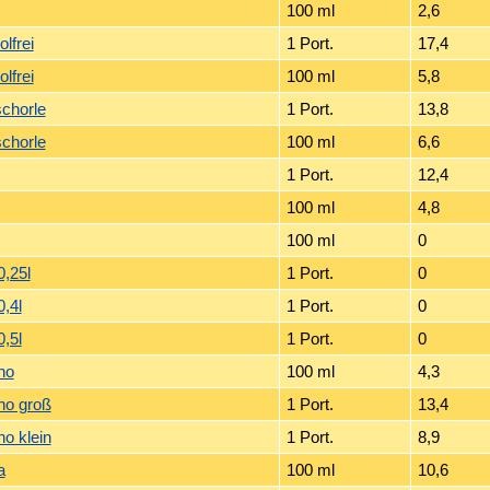
100 ml
2,6
olfrei
1 Port.
17,4
olfrei
100 ml
5,8
schorle
1 Port.
13,8
schorle
100 ml
6,6
1 Port.
12,4
100 ml
4,8
100 ml
0
,25l
1 Port.
0
,4l
1 Port.
0
,5l
1 Port.
0
no
100 ml
4,3
no groß
1 Port.
13,4
o klein
1 Port.
8,9
a
100 ml
10,6