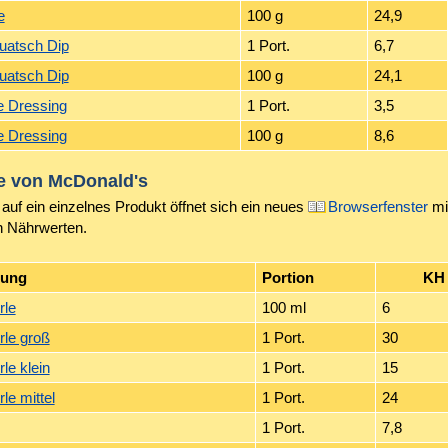
e
100 g
24,9
uatsch Dip
1 Port.
6,7
uatsch Dip
100 g
24,1
te Dressing
1 Port.
3,5
te Dressing
100 g
8,6
e von
McDonald's
auf ein einzelnes Produkt öffnet sich ein neues
Browserfenster
mi
n Nährwerten.
nung
Portion
KH
rle
100 ml
6
rle groß
1 Port.
30
le klein
1 Port.
15
le mittel
1 Port.
24
1 Port.
7,8