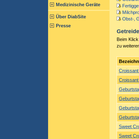
Medizinische Geräte
Fertigge
Milchpr
Über DiabSite
Obst-, 
Presse
Getreid
Beim Klick 
zu weitere
Bezeich
Croissan
Croissan
Geburtsta
Geburtsta
Geburtst
Geburtst
Sweet Cro
Sweet Cro