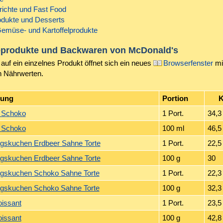
richte und Fast Food
odukte und Desserts
Gemüse- und Kartoffelprodukte
eprodukte und Backwaren von
McDonald's
auf ein einzelnes Produkt öffnet sich ein neues
Browserfenster
mi
n Nährwerten.
nung
Portion
K
t Schoko
1 Port.
34,3
t Schoko
100 ml
46,5
gskuchen Erdbeer Sahne Torte
1 Port.
22,5
gskuchen Erdbeer Sahne Torte
100 g
30
agskuchen Schoko Sahne Torte
1 Port.
22,3
agskuchen Schoko Sahne Torte
100 g
32,3
issant
1 Port.
23,5
issant
100 g
42,8