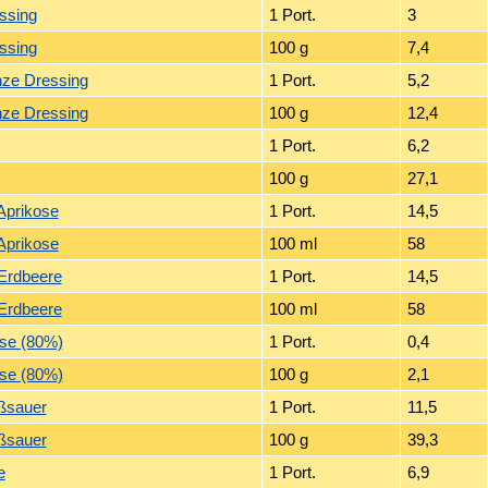
ssing
1 Port.
3
ssing
100 g
7,4
nze Dressing
1 Port.
5,2
nze Dressing
100 g
12,4
1 Port.
6,2
100 g
27,1
 Aprikose
1 Port.
14,5
 Aprikose
100 ml
58
 Erdbeere
1 Port.
14,5
 Erdbeere
100 ml
58
se (80%)
1 Port.
0,4
se (80%)
100 g
2,1
ßsauer
1 Port.
11,5
ßsauer
100 g
39,3
e
1 Port.
6,9