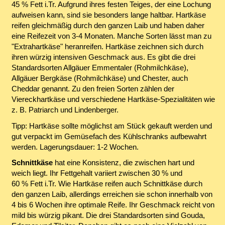
45 % Fett i.Tr. Aufgrund ihres festen Teiges, der eine Lochung
aufweisen kann, sind sie besonders lange haltbar. Hartkäse
reifen gleichmäßig durch den ganzen Laib und haben daher
eine Reifezeit von 3-4 Monaten. Manche Sorten lässt man zu
"Extrahartkäse" heranreifen. Hartkäse zeichnen sich durch
ihren würzig intensiven Geschmack aus. Es gibt die drei
Standardsorten Allgäuer Emmentaler (Rohmilchkäse),
Allgäuer Bergkäse (Rohmilchkäse) und Chester, auch
Cheddar genannt. Zu den freien Sorten zählen der
Viereckhartkäse und verschiedene Hartkäse-Spezialitäten wie
z. B. Patriarch und Lindenberger.
Tipp: Hartkäse sollte möglichst am Stück gekauft werden und
gut verpackt im Gemüsefach des Kühlschranks aufbewahrt
werden. Lagerungsdauer: 1-2 Wochen.
Schnittkäse
hat eine Konsistenz, die zwischen hart und
weich liegt. Ihr Fettgehalt variiert zwischen 30 % und
60 % Fett i.Tr. Wie Hartkäse reifen auch Schnittkäse durch
den ganzen Laib, allerdings erreichen sie schon innerhalb von
4 bis 6 Wochen ihre optimale Reife. Ihr Geschmack reicht von
mild bis würzig pikant. Die drei Standardsorten sind Gouda,