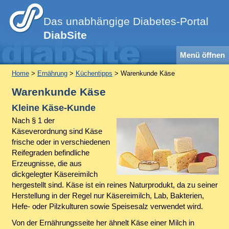
Das unabhängige Diabetes-Portal
DiabSite
Menü öffnen
Home
>
Ernährung
>
Küchentipps
> Warenkunde Käse
Warenkunde Käse
Kleine Käse-Kunde
Nach § 1 der
Käseverordnung sind Käse
frische oder in verschiedenen
Reifegraden befindliche
Erzeugnisse, die aus
dickgelegter Käsereimilch
hergestellt sind. Käse ist ein reines Naturprodukt, da zu seiner
Herstellung in der Regel nur Käsereimilch, Lab, Bakterien,
Hefe- oder Pilzkulturen sowie Speisesalz verwendet wird.
Von der Ernährungsseite her ähnelt Käse einer Milch in