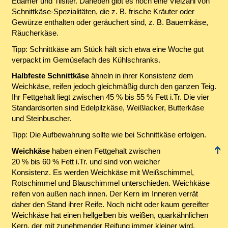
Edamer und Tilsiter. Daneben gibt es noch eine Vielzahl von
Schnittkäse-Spezialitäten, die z. B. frische Kräuter oder
Gewürze enthalten oder geräuchert sind, z. B. Bauernkäse,
Räucherkäse.
Tipp: Schnittkäse am Stück hält sich etwa eine Woche gut
verpackt im Gemüsefach des Kühlschranks.
Halbfeste Schnittkäse
ähneln in ihrer Konsistenz dem
Weichkäse, reifen jedoch gleichmäßig durch den ganzen Teig.
Ihr Fettgehalt liegt zwischen 45 % bis 55 % Fett i.Tr. Die vier
Standardsorten sind Edelpilzkäse, Weißlacker, Butterkäse
und Steinbuscher.
Tipp: Die Aufbewahrung sollte wie bei Schnittkäse erfolgen.
Weichkäse
haben einen Fettgehalt zwischen
20 % bis 60 % Fett i.Tr. und sind von weicher
Konsistenz. Es werden Weichkäse mit Weißschimmel,
Rotschimmel und Blauschimmel unterschieden. Weichkäse
reifen von außen nach innen. Der Kern im Inneren verrät
daher den Stand ihrer Reife. Noch nicht oder kaum gereifter
Weichkäse hat einen hellgelben bis weißen, quarkähnlichen
Kern, der mit zunehmender Reifung immer kleiner wird.