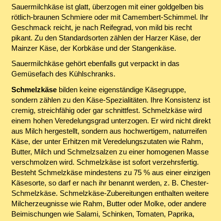
Sauermilchkäse ist glatt, überzogen mit einer goldgelben bis
rötlich-braunen Schmiere oder mit Camembert-Schimmel. Ihr
Geschmack reicht, je nach Reifegrad, von mild bis recht
pikant. Zu den Standardsorten zählen der Harzer Käse, der
Mainzer Käse, der Korbkäse und der Stangenkäse.
Sauermilchkäse gehört ebenfalls gut verpackt in das
Gemüsefach des Kühlschranks.
Schmelzkäse
bilden keine eigenständige Käsegruppe,
sondern zählen zu den Käse-Spezialitäten. Ihre Konsistenz ist
cremig, streichfähig oder gar schnittfest. Schmelzkäse wird
einem hohen Veredelungsgrad unterzogen. Er wird nicht direkt
aus Milch hergestellt, sondern aus hochwertigem, naturreifen
Käse, der unter Erhitzen mit Veredelungszutaten wie Rahm,
Butter, Milch und Schmelzsalzen zu einer homogenen Masse
verschmolzen wird. Schmelzkäse ist sofort verzehrsfertig.
Besteht Schmelzkäse mindestens zu 75 % aus einer einzigen
Käsesorte, so darf er nach ihr benannt werden, z. B. Chester-
Schmelzkäse. Schmelzkäse-Zubereitungen enthalten weitere
Milcherzeugnisse wie Rahm, Butter oder Molke, oder andere
Beimischungen wie Salami, Schinken, Tomaten, Paprika,