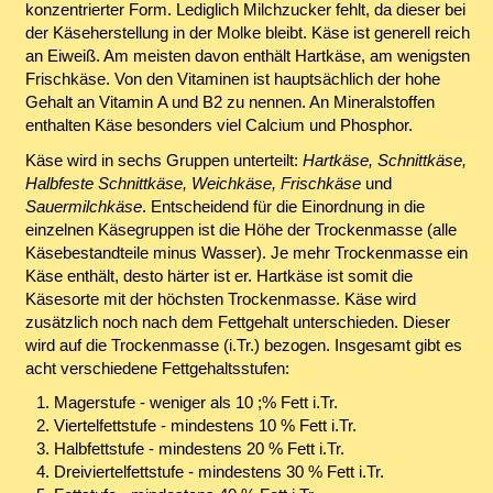
konzentrierter Form. Lediglich Milchzucker fehlt, da dieser bei
der Käseherstellung in der Molke bleibt. Käse ist generell reich
an Eiweiß. Am meisten davon enthält Hartkäse, am wenigsten
Frischkäse. Von den Vitaminen ist hauptsächlich der hohe
Gehalt an Vitamin A und B2 zu nennen. An Mineralstoffen
enthalten Käse besonders viel Calcium und Phosphor.
Käse wird in sechs Gruppen unterteilt:
Hartkäse, Schnittkäse,
Halbfeste Schnittkäse, Weichkäse, Frischkäse
und
Sauermilchkäse
. Entscheidend für die Einordnung in die
einzelnen Käsegruppen ist die Höhe der Trockenmasse (alle
Käsebestandteile minus Wasser). Je mehr Trockenmasse ein
Käse enthält, desto härter ist er. Hartkäse ist somit die
Käsesorte mit der höchsten Trockenmasse. Käse wird
zusätzlich noch nach dem Fettgehalt unterschieden. Dieser
wird auf die Trockenmasse (i.Tr.) bezogen. Insgesamt gibt es
acht verschiedene Fettgehaltsstufen:
Magerstufe - weniger als 10 ;% Fett i.Tr.
Viertelfettstufe - mindestens 10 % Fett i.Tr.
Halbfettstufe - mindestens 20 % Fett i.Tr.
Dreiviertelfettstufe - mindestens 30 % Fett i.Tr.