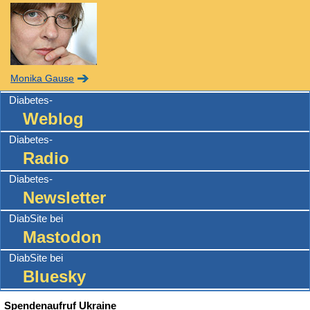
Monika Gause
Diabetes-
Weblog
Diabetes-
Radio
Diabetes-
Newsletter
DiabSite bei
Mastodon
DiabSite bei
Bluesky
Spendenaufruf Ukraine