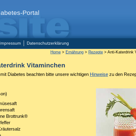
abetes-Portal
Impressum
Datenschutzerklärung
Home
>
Ernährung
>
Rezepte
> Anti-Katerdrink
aterdrink Vitaminchen
it Diabetes beachten bitte unsere wichtigen
Hinweise
zu den Rezep
son)
müsesaft
hrensaft
nne Brottrunk®
feffer
Kräutersalz
e