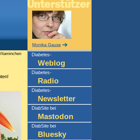
Monika Gause
 Vitaminchen
Diabetes-
Weblog
Diabetes-
ten!
Radio
Diabetes-
Newsletter
DiabSite bei
Mastodon
DiabSite bei
Bluesky