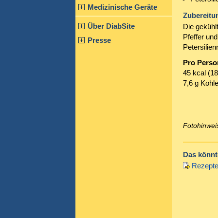
Medizinische Geräte
Zubereitu
Über DiabSite
Die gekühl
Pfeffer und
Presse
Petersilien
Pro Perso
45 kcal (18
7,6 g Kohl
Fotohinwei
Das könnte
Rezepte