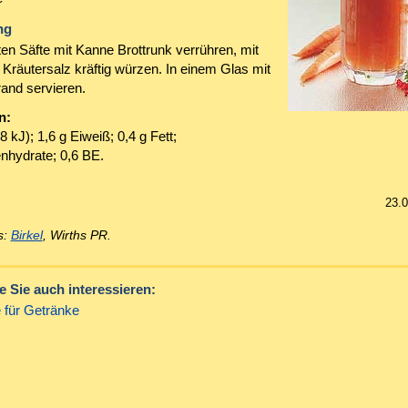
ng
ten Säfte mit Kanne Brottrunk verrühren, mit
 Kräutersalz kräftig würzen. In einem Glas mit
rand servieren.
n:
8 kJ); 1,6 g Eiweiß; 0,4 g Fett;
enhydrate; 0,6 BE.
23.
s:
Birkel
, Wirths PR.
 Sie auch interessieren:
 für Getränke