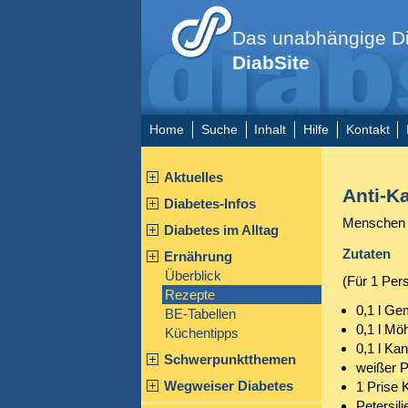
Das unabhängige Di
DiabSite
Home
Suche
Inhalt
Hilfe
Kontakt
Aktuelles
Anti-K
Diabetes-Infos
Menschen m
Diabetes im Alltag
Zutaten
Ernährung
Überblick
(Für 1 Per
Rezepte
0,1 l Ge
BE-Tabellen
0,1 l Mö
Küchentipps
0,1 l Ka
Schwerpunktthemen
weißer P
Wegweiser Diabetes
1 Prise 
Petersili