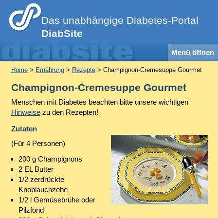
Das unabhängige Diabetes-Portal
DiabSite
Menü öffnen
Home
>
Ernährung
>
Rezepte
> Champignon-Cremesuppe Gourmet
Champignon-Cremesuppe Gourmet
Menschen mit Diabetes beachten bitte unsere wichtigen
Hinweise
zu den Rezepten!
Zutaten
(Für 4 Personen)
200 g Champignons
2 EL Butter
1/2 zerdrückte
Knoblauchzehe
1/2 l Gemüsebrühe oder
Pilzfond