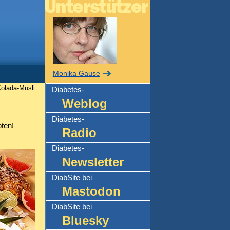
Monika Gause
olada-Müsli
Diabetes-
Weblog
Diabetes-
ten!
Radio
Diabetes-
Newsletter
DiabSite bei
Mastodon
DiabSite bei
Bluesky