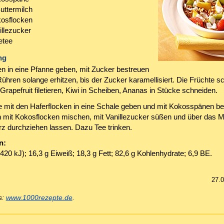
uttermilch
kosflocken
illezucker
etee
ng
en in eine Pfanne geben, mit Zucker bestreuen
ühren solange erhitzen, bis der Zucker karamellisiert. Die Früchte s
Grapefruit filetieren, Kiwi in Scheiben, Ananas in Stücke schneiden.
e mit den Haferflocken in eine Schale geben und mit Kokosspänen be
h mit Kokosflocken mischen, mit Vanillezucker süßen und über das M
rz durchziehen lassen. Dazu Tee trinken.
n:
420 kJ); 16,3 g Eiweiß; 18,3 g Fett; 82,6 g Kohlenhydrate; 6,9 BE.
27.
s:
www.1000rezepte.de
.