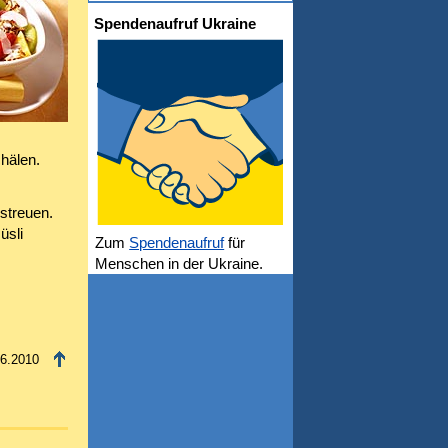
Spendenaufruf Ukraine
chälen.
streuen.
üsli
Zum
Spendenaufruf
für
Menschen in der Ukraine.
06.2010