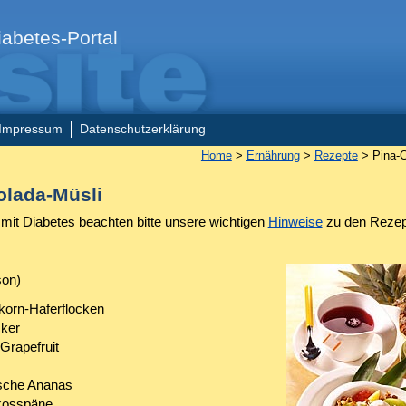
abetes-Portal
Impressum
Datenschutzerklärung
Home
>
Ernährung
>
Rezepte
> Pina-C
olada-Müsli
it Diabetes beachten bitte unsere wichtigen
Hinweise
zu den Rezep
son)
lkorn-Haferflocken
cker
 Grapefruit
ische Ananas
kosspäne