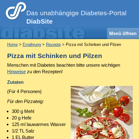
Das unabhängige Diabetes-Portal
DiabSite
Menü öffnen
Home
>
Ernährung
>
Rezepte
> Pizza mit Schinken und Pilzen
Pizza mit Schinken und Pilzen
Menschen mit Diabetes beachten bitte unsere wichtigen
Hinweise
zu den Rezepten!
Zutaten
(Für 4 Personen)
Für den Pizzateig:
300 g Mehl
20 g Hefe
125 ml lauwarmes Wasser
1/2 TL Salz
1 EL Butter