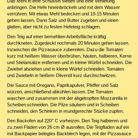
Das Mehl in eine Schüssel sieben und eine Vertiefung
anbringen. Die Hefe hineinbröckeln und mit dem Wasser
verrühren. Mit etwas Mehl bedecken und 10-15 Minuten
gehen lassen. Dann Salz und Butter zugeben und einen
glatten, aber nicht zu festen Hefeteig schlagen.
Den Teig auf einer bemehlten Arbeitsfläche kräftig
durchkneten. Zugedeckt nochmals 20 Minuten gehen lassen.
Inzwischen die Pizzasauce zubereiten. Dazu die Tomaten
kurz mit heißem Wasser überbrühen, häuten, halbieren, Kerne
und Stielansätze entfernen und in kleine Würfel schneiden. Die
Zwiebel abziehen und in kleine Würfel schneiden. Tomaten
und Zwiebeln in heißem Olivenöl kurz durchschwitzen.
Die Sauce mit Oregano, Paprikapulver, Pfeffer und Salz
würzen, anschließend abkühlen lassen. Die Tomaten
waschen und zusammen mit der abgetropften Mozzarella in
Scheiben schneiden. Die Pilze säubern und in Scheiben
schneiden, den Schinken in mundgerechte Stücke zupfen.
Den Backofen auf 220° C vorheizen. Den Teig halbieren und
zu zwei Fladen von 26 cm Ø ausrollen. Die Teigfladen auf ein
mit Backpapier belegtes Backblech legen, mit der Pizzasauce