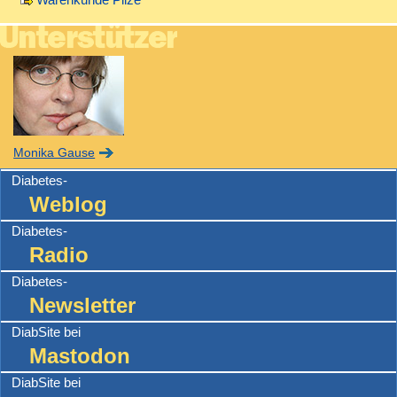
Monika Gause
Diabetes-
Weblog
Diabetes-
Radio
Diabetes-
Newsletter
DiabSite bei
Mastodon
DiabSite bei