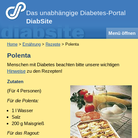
Das unabhängige Diabetes-Portal
DiabSite
Menü öffnen
Home
>
Ernährung
>
Rezepte
> Polenta
Polenta
Menschen mit Diabetes beachten bitte unsere wichtigen
Hinweise
zu den Rezepten!
Zutaten
(Für 4 Personen)
Für die Polenta:
1 l Wasser
Salz
200 g Maisgrieß
Für das Ragout: