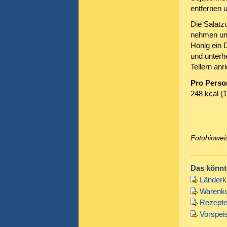
entfernen 
Die Salatz
nehmen und
Honig ein 
und unterh
Tellern an
Pro Perso
248 kcal (1
Fotohinwei
Das könnte
Länderk
Warenku
Rezepte 
Vorspei