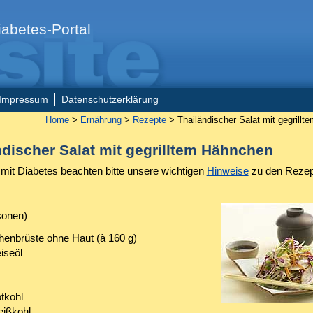
abetes-Portal
Impressum
Datenschutzerklärung
Home
>
Ernährung
>
Rezepte
> Thailändischer Salat mit gegrill
ndischer Salat mit gegrilltem Hähnchen
it Diabetes beachten bitte unsere wichtigen
Hinweise
zu den Rezep
sonen)
enbrüste ohne Haut (à 160 g)
iseöl
tkohl
eißkohl