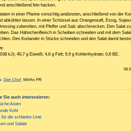
und anschließend fein hacken.
utaten in einer Pfanne vorsichtig andünsten, anschließend von der Ko
 abkühlen lassen. In einer Schüssel aus Orangensaft, Essig, Sojas
Dressing zubereiten, mit Pfeffer und Salz abschmecken. Den Salat z
eben. Das Hähnchenfleisch in Scheiben schneiden und mit dem Salat
richten. Den Koriander in Stücke schneiden und den Salat damit bestr
n:
038 kJ); 40,7 g Eiweiß; 4,6 g Fett; 9,9 g Kohlenhydrate; 0,8 BE.
09.
s:
Diet Chef
, Wirths PR.
 Sie auch interessieren:
üche Asien
nde Kohl
für die schlanke Linie
sen und Salate