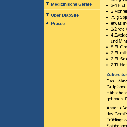
Medizinische Geräte
3-4 Früh
2 Möhre
Über DiabSite
75 g So
etwas I
Presse
1/2 rote 
4 Zweige
und Min
8 EL Ora
2 EL mil
2 EL So
2 TL Hon
Zubereitu
Das Hähnch
Grillpfann
Hähnchenbr
gebraten. 
Anschließe
das Gemüse
Frühlingszw
Sojabohnen