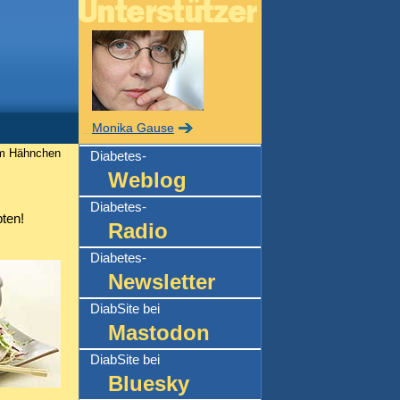
Monika Gause
tem Hähnchen
Diabetes-
Weblog
Diabetes-
ten!
Radio
Diabetes-
Newsletter
DiabSite bei
Mastodon
DiabSite bei
Bluesky