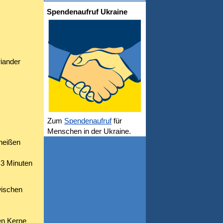
Spendenaufruf Ukraine
riander
Zum
Spendenaufruf
für
Menschen in der Ukraine.
 heißen
 3 Minuten
wischen
en Kerne