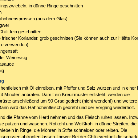
lingszwiebeln, in dünne Ringe geschnitten
n
jabohnensprossen (aus dem Glas)
ngwer
Chili, fein geschnitten
 frischer Koriander, grob geschnitten (Sie können auch zur Hälfte Ko
ze verwenden)
ngensaft
der Weinessig
jasauce
ig
ng
enfleisch mit Öl einreiben, mit Pfeffer und Salz würzen und in einer
e 3 Minuten anbraten. Damit ein Kreuzmuster entsteht, werden die
üste anschließend um 90 Grad gedreht (nicht wenden!) und weitere
Dann wird das Hähnchenfleisch gedreht und der Vorgang wiederholt.
nd die Pfanne vom Herd nehmen und das Fleisch ruhen lassen. Inz
 putzen und waschen. Rotkohl und Weißkohl in dünne Streifen, die
iebeln in Ringe, die Möhren in Stifte schneiden oder reiben. Die
sprossen abtropfen lassen. Ingwer Bei der Chili eventuell die scharf