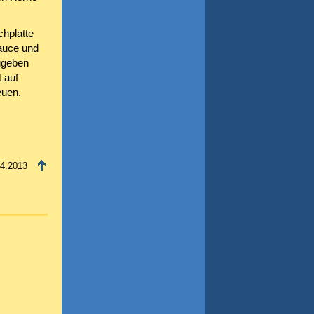
chplatte
auce und
ugeben
 auf
euen.
04.2013