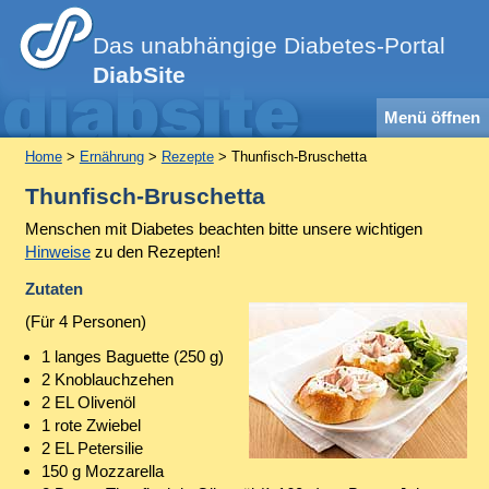
Das unabhängige Diabetes-Portal
DiabSite
Menü öffnen
Home
>
Ernährung
>
Rezepte
> Thunfisch-Bruschetta
Thunfisch-Bruschetta
Menschen mit Diabetes beachten bitte unsere wichtigen
Hinweise
zu den Rezepten!
Zutaten
(Für 4 Personen)
1 langes Baguette (250 g)
2 Knoblauchzehen
2 EL Olivenöl
1 rote Zwiebel
2 EL Petersilie
150 g Mozzarella