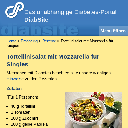
Das unabhängige Diabetes-Portal
DiabSite
Menü öffnen
Home
>
Ernährung
>
Rezepte
> Tortellinisalat mit Mozzarella für
Singles
Tortellinisalat mit Mozzarella für
Singles
Menschen mit Diabetes beachten bitte unsere wichtigen
Hinweise
zu den Rezepten!
Zutaten
(Für 1 Personen)
40 g Tortellini
1 Tomaten
100 g Zucchini
100 g gelbe Paprika