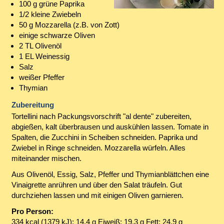
100 g grüne Paprika
1/2 kleine Zwiebeln
50 g Mozzarella (z.B. von Zott)
einige schwarze Oliven
2 TL Olivenöl
1 EL Weinessig
Salz
weißer Pfeffer
Thymian
Zubereitung
Tortellini nach Packungsvorschrift "al dente" zubereiten,
abgießen, kalt überbrausen und auskühlen lassen. Tomate in
Spalten, die Zucchini in Scheiben schneiden. Paprika und
Zwiebel in Ringe schneiden. Mozzarella würfeln. Alles
miteinander mischen.
Aus Olivenöl, Essig, Salz, Pfeffer und Thymianblättchen eine
Vinaigrette anrühren und über den Salat träufeln. Gut
durchziehen lassen und mit einigen Oliven garnieren.
Pro Person:
334 kcal (1379 kJ); 14,4 g Eiweiß; 19,3 g Fett; 24,9 g