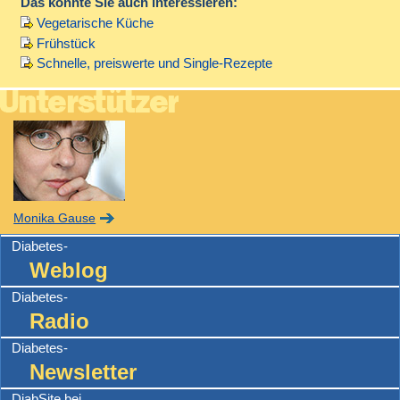
Das könnte Sie auch interessieren:
Vegetarische Küche
Frühstück
Schnelle, preiswerte und Single-Rezepte
Monika Gause
Diabetes-
Weblog
Diabetes-
Radio
Diabetes-
Newsletter
DiabSite bei