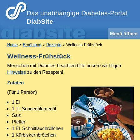
Das unabhängige Diabetes-Portal
DiabSite
Menü öffnen
Home
>
Ernährung
>
Rezepte
> Wellness-Frühstück
Wellness-Frühstück
Menschen mit Diabetes beachten bitte unsere wichtigen
Hinweise
zu den Rezepten!
Zutaten
(Für 1 Person)
1 Ei
1 TL Sonnenblumenöl
Salz
Pfeffer
1 EL Schnittlauchröllchen
1 Kürbiskernbrötchen