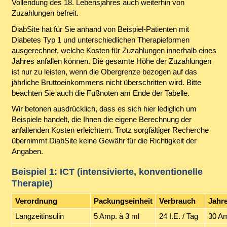
Vollendung des 18. Lebensjahres auch weiterhin von
Zuzahlungen befreit.
DiabSite hat für Sie anhand von Beispiel-Patienten mit
Diabetes Typ 1 und unterschiedlichen Therapieformen
ausgerechnet, welche Kosten für Zuzahlungen innerhalb eines
Jahres anfallen können. Die gesamte Höhe der Zuzahlungen
ist nur zu leisten, wenn die Obergrenze bezogen auf das
jährliche Bruttoeinkommens nicht überschritten wird. Bitte
beachten Sie auch die Fußnoten am Ende der Tabelle.
Wir betonen ausdrücklich, dass es sich hier lediglich um
Beispiele handelt, die Ihnen die eigene Berechnung der
anfallenden Kosten erleichtern. Trotz sorgfältiger Recherche
übernimmt DiabSite keine Gewähr für die Richtigkeit der
Angaben.
Beispiel 1: ICT (intensivierte, konventionelle
Therapie)
Verordnung
Packungseinheit
Verbrauch
Jahr
Langzeitinsulin
5 Amp. à 3 ml
24 I.E. / Tag
30 Am