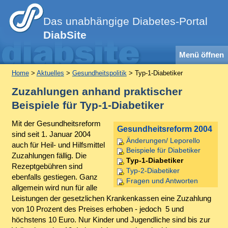
Das unabhängige Diabetes-Portal
DiabSite
Menü öffnen
Home
>
Aktuelles
>
Gesundheitspolitik
> Typ-1-Diabetiker
Zuzahlungen anhand praktischer
Beispiele für Typ-1-Diabetiker
Mit der Gesundheitsreform
Gesundheitsreform 2004
sind seit 1. Januar 2004
Änderungen/ Leporello
auch für Heil- und Hilfsmittel
Beispiele für Diabetiker
Zuzahlungen fällig. Die
Typ-1-Diabetiker
Rezeptgebühren sind
Typ-2-Diabetiker
ebenfalls gestiegen. Ganz
Fragen und Antworten
allgemein wird nun für alle
Leistungen der gesetzlichen Krankenkassen eine Zuzahlung
von 10 Prozent des Preises erhoben - jedoch 5 und
höchstens 10 Euro. Nur Kinder und Jugendliche sind bis zur