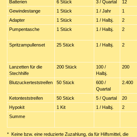
Batterien
6 Stück
3 / Quartal
12
Gewindestange
1 Stück
1 / Jahr
1
Adapter
1 Stück
1 / Halbj.
2
Pumpentasche
1 Stück
1 / Halbj.
2
Spritzampullenset
25 Stück
1 / Halbj.
2
Lanzetten für die
200 Stück
100 /
200
Stechhilfe
Halbj.
Blutzuckerteststreifen
50 Stück
600 /
2.400
Quartal
Ketonteststreifen
50 Stück
5 / Quartal
20
Hypokit
1 Kit
1 / Halbj.
2
Summe
* Keine bzw. eine reduzierte Zuzahlung, da für Hilfsmittel, die