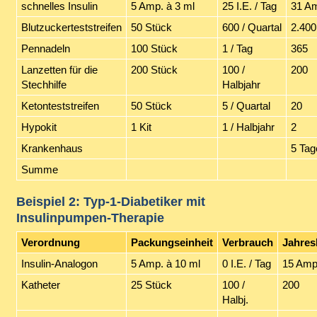
schnelles Insulin
5 Amp. à 3 ml
25 I.E. / Tag
31 Am
Blutzuckerteststreifen
50 Stück
600 / Quartal
2.400
Pennadeln
100 Stück
1 / Tag
365
Lanzetten für die
200 Stück
100 /
200
Stechhilfe
Halbjahr
Ketonteststreifen
50 Stück
5 / Quartal
20
Hypokit
1 Kit
1 / Halbjahr
2
Krankenhaus
5 Tag
Summe
Beispiel 2: Typ-1-Diabetiker mit
Insulinpumpen-Therapie
Verordnung
Packungseinheit
Verbrauch
Jahres
Insulin-Analogon
5 Amp. à 10 ml
0 I.E. / Tag
15 Amp
Katheter
25 Stück
100 /
200
Halbj.