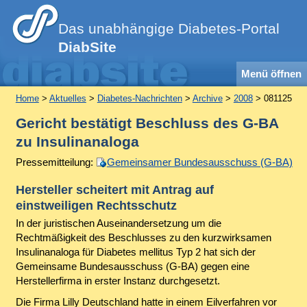
Das unabhängige Diabetes-Portal
DiabSite
Menü öffnen
Home
>
Aktuelles
>
Diabetes-Nachrichten
>
Archive
>
2008
> 081125
Gericht bestätigt Beschluss des G-BA
zu Insulinanaloga
Pressemitteilung:
Gemeinsamer Bundesausschuss (G-BA)
Hersteller scheitert mit Antrag auf
einstweiligen Rechtsschutz
In der juristischen Auseinandersetzung um die
Rechtmäßigkeit des Beschlusses zu den kurzwirksamen
Insulinanaloga für Diabetes mellitus Typ 2 hat sich der
Gemeinsame Bundesausschuss (G-BA) gegen eine
Herstellerfirma in erster Instanz durchgesetzt.
Die Firma Lilly Deutschland hatte in einem Eilverfahren vor