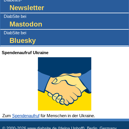
Newsletter
DiabSite bei
Mastodon
DiabSite bei
Bluesky
Spendenaufruf Ukraine
Zum
Spendenaufruf
für Menschen in der Ukraine.
© 2000-2026
www.diabsite.de
(Helga Uphoff), Berlin, Germany