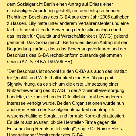
dem Sozialgericht Berlin einen Antrag auf Erlass einer
einstweiligen Anordnung gestellt, um den entsprechenden
Richtlinien-Beschluss des G-BA aus dem Jahr 2006 aufheben
zu lassen. Lilly hatte unter anderem Verfahrensfehler und eine
fachlich unzutreffende Bewertung der Insulinanaloga durch
das Institut für Qualität und Wirtschaftlichkeit (IQWiG) geltend
gemacht. Das Sozialgericht Berlin wies diesen Antrag mit der
Begründung zurück, dass das Bewertungsverfahren und der
Beschluss des G-BA rechtskonform zustande gekommen
seien. (AZ: S 79 KA 1907/06 ER).
"Der Beschluss ist sowohl für den G-BA als auch das Institut
für Qualität und Wirtschaftlichkeit eine Bestätigung mit
Signalwirkung, da es sich um die erste Umsetzung einer
Nutzenbewertung des IQWiG in der Arzneimittelversorgung
handelte, die zugleich in der Öffentlichkeit mit besonderem
Interesse verfolgt wurde. Beiden Organisationen wurde nun
auch von Seiten der Sozialgerichtsbarkeit nachträglich
wissenschaftliche Sorgfalt und formale Korrektheit attestiert.
Es bleibt abzuwarten, ob die Hersteller-Firma gegen die
Entscheidung Rechtsmittel einlegt", sagte Dr. Rainer Hess,
Unparteiischer Vorsitzender des G-BA.