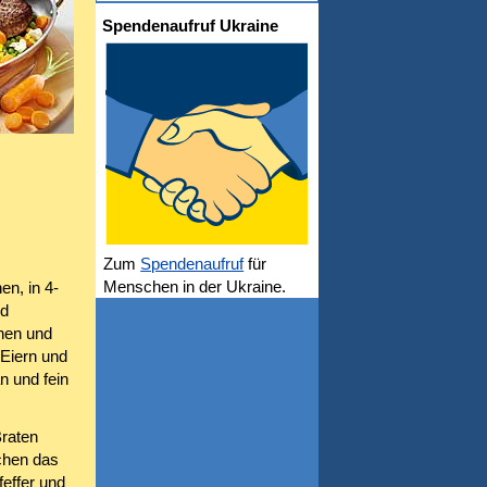
Spendenaufruf Ukraine
Zum
Spendenaufruf
für
Menschen in der Ukraine.
en, in 4-
nd
hen und
 Eiern und
n und fein
Braten
schen das
effer und