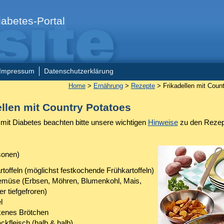
abetes-Portal
Impressum
Datenschutzerklärung
Home
>
Ernährung
>
Rezepte
> Frikadellen mit Coun
ellen mit Country Potatoes
it Diabetes beachten bitte unsere wichtigen
Hinweise
zu den Rezep
sonen)
rtoffeln (möglichst festkochende Frühkartoffeln)
emüse (Erbsen, Möhren, Blumenkohl, Mais,
er tiefgefroren)
l
kenes Brötchen
ckfleisch (halb & halb)