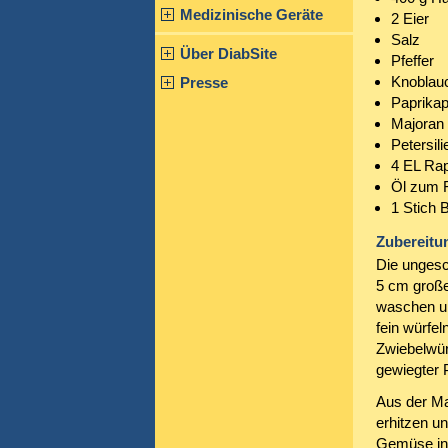
Medizinische Geräte
2 Eier
Salz
Über DiabSite
Pfeffer
Knoblau
Presse
Paprikap
Majoran
Petersili
4 EL Ra
Öl zum F
1 Stich B
Zubereitu
Die ungesc
5 cm große
waschen un
fein würfe
Zwiebelwürf
gewiegter P
Aus der Ma
erhitzen u
Gemüse in 