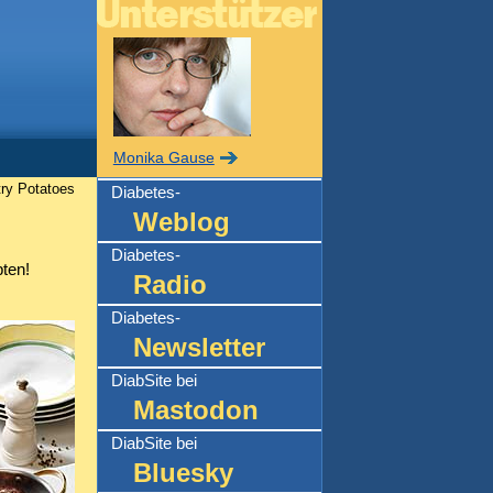
Monika Gause
try Potatoes
Diabetes-
Weblog
Diabetes-
ten!
Radio
Diabetes-
Newsletter
DiabSite bei
Mastodon
DiabSite bei
Bluesky