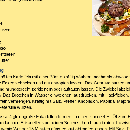
ch
ulver
e
psöl
rittieren
utter
ng
hälten Kartoffeln mit einer Bürste kräftig säubern, nochmals abwasch
 Ecken schneiden und gut abtropfen lassen. Das Gemüse putzen u
d mundgerecht zerkleinern oder auftauen lassen. Die Zwiebel abzie
ln. Das Brötchen in Wasser einweichen, ausdrücken, mit Hackfleisch,
eln vermengen. Kräftig mit Salz, Pfeffer, Knoblauch, Paprika, Majora
etersilie würzen.
sse 4 gleichgroße Frikadellen formen. In einer Pfanne 4 EL Öl zum 
nd darin die Frikadellen von beiden Seiten schön braun braten. Inzwi
wenig Wasser 15 Minuten dünsten, gut abtropfen lassen. Mit Salz, Pf