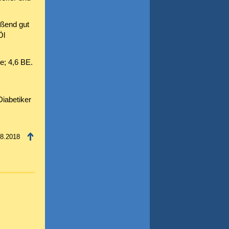
eßend gut
Öl
e; 4,6 BE.
Diabetiker
08.2018