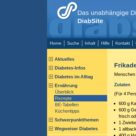
Das unabhängige Di
DiabSite
Home
Suche
Inhalt
Hilfe
Kontakt
Aktuelles
Frikad
Diabetes-Infos
Menschen m
Diabetes im Alltag
Zutaten
Ernährung
Überblick
(Für 4 Per
Rezepte
600 g Ka
BE-Tabellen
600 g G
Küchentipps
frisch od
Schwerpunktthemen
1 Zwiebe
Wegweiser Diabetes
1 altbac
400 g Ha