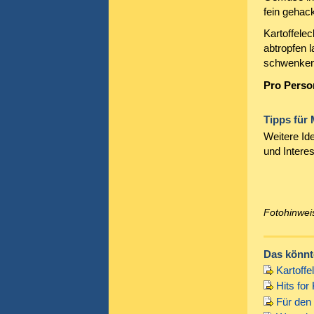
fein gehack
Kartoffelec
abtropfen 
schwenken 
Pro Perso
Tipps für
Weitere Id
und Intere
Fotohinweis
Das könnte
Kartoffe
Hits for
Für den 