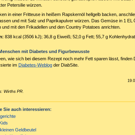
ter Petersilie würzen.
ken in einer Fritteuse in heißem Rapskernöl hellgelb backen, anschli
lassen und mit Salz und Paprikapulver würzen. Das Gemüse in 1 EL 
und mit den Frikadellen und den Country Potatoes anrichten.
n:
838 kcal (3506 kJ); 36,8 g Eiweiß; 52,0 g Fett; 55,7 g Kohlenhydrat
 Menschen mit Diabetes und Figurbewusste
een, wie sich bei diesem Rezept noch mehr Fett sparen lässt, finden 
ssierte im
Diabetes-Weblog
der DiabSite.
19.
: Wirths PR.
 Sie auch interessieren:
lgerichte
 Kids
kleinen Geldbeutel