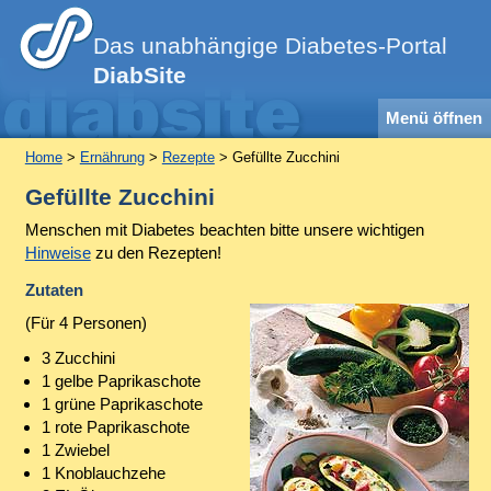
Das unabhängige Diabetes-Portal
DiabSite
Menü öffnen
Home
>
Ernährung
>
Rezepte
> Gefüllte Zucchini
Gefüllte Zucchini
Menschen mit Diabetes beachten bitte unsere wichtigen
Hinweise
zu den Rezepten!
Zutaten
(Für 4 Personen)
3 Zucchini
1 gelbe Paprikaschote
1 grüne Paprikaschote
1 rote Paprikaschote
1 Zwiebel
1 Knoblauchzehe